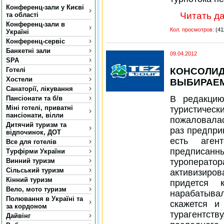
Конференц-зали у Києві
Читать да
та області
Конференц-зали в
Кол. просмотров:
(41
Україні
Конференц-сервіс
Банкетні зали
09.04.2012
SPA
КОНСОЛИД
Готелі
Хостели
ВЫБИРАЕМ
Санаторії, лікування
В редакцию
Пансіонати та б/в
Міні готелі, приватні
туристиче
пансіонати, вілли
пожаловалас
Дитячий туризм та
раз предпри
відпочинок, ДОТ
есть аген
Все для готелів
предписанн
Турфірми України
туроператор
Винний туризм
Сільський туризм
активизир
Кінний туризм
придется 
Вело, мото туризм
нарабатыв
Полювання в Україні та
скажется и
за кордоном
турагентст
Дайвінг