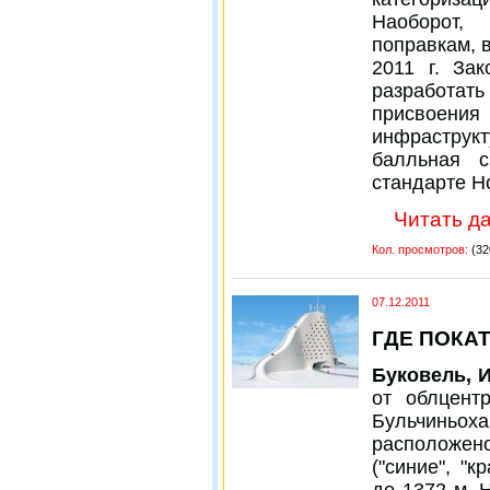
Наоборот,
поправкам, 
2011 г. За
разработат
присвоения
инфрастру
балльная с
стандарте Ho
Читать да
Кол. просмотров:
(32
07.12.2011
ГДЕ ПОКА
Буковель, 
от облцентр
Бульчиньо
расположено
("синие", "
до 1372 м. 