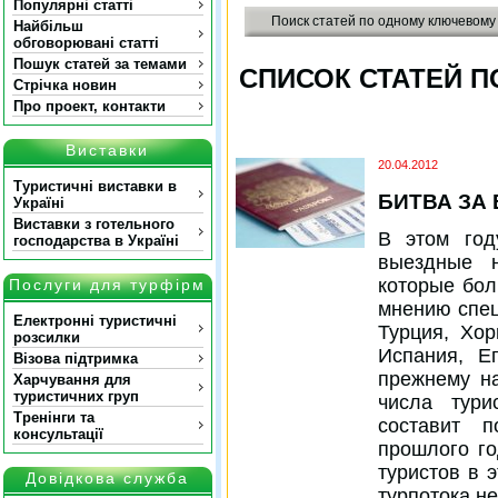
Популярні статті
Поиск статей по одному ключевому
Найбільш
обговорювані статті
Пошук статей за темами
СПИСОК СТАТЕЙ П
Стрічка новин
Про проект, контакти
Виставки
20.04.2012
Туристичні виставки в
БИТВА ЗА
Україні
Виставки з готельного
В этом год
господарства в Україні
выездные н
которые бол
Послуги для турфірм
мнению спец
Електронні туристичні
Турция, Хор
розсилки
Испания, Е
Візова підтримка
прежнему на
Харчування для
туристичних груп
числа тури
Тренінги та
составит 
консультації
прошлого го
туристов в 
Довідкова служба
турпотока н