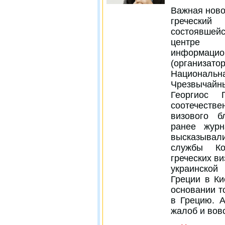
Важная ново
греческий
состоявшейс
центре 
информац
(организат
Национальн
Чрезвычай
Георгиос 
соотечеств
визового б
ранее журн
высказывал
службы Ко
греческих ви
украинской
Греции в Ки
основании т
в Грецию. 
жалоб и вов