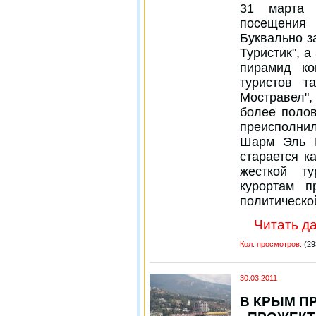
31 марта 
посещения
Буквально з
Туристик", 
пирамид ко
туристов т
Мостравел",
более полов
преисполни
Шарм Эль 
старается к
жесткой ту
курортам п
политическо
Читать да
Кол. просмотров:
(29
30.03.2011
В КРЫМ П