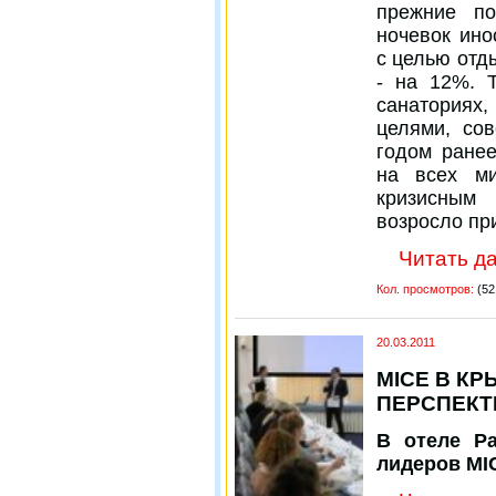
прежние п
ночевок ино
с целью отд
- на 12%. 
санаториях
целями, со
годом ранее
на всех ми
кризисным
возросло пр
Читать да
Кол. просмотров:
(52
20.03.2011
MIСE В КР
ПЕРСПЕК
В отеле Pa
лидеров MI