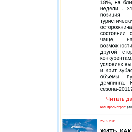
18%, на бл
недели - 3
позиция 
туристичес
осторожнич
состоянии 
чаще, на
возможности
другой сто
конкурент
условиях вы
и Крит зуба
объемы пу
демпинга. 
сезона-2011
Читать да
Кол. просмотров:
(30
25.05.2011
ЖИТЬ, КАК