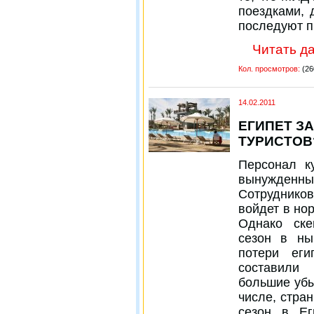
поездками, 
последуют п
Читать да
Кол. просмотров:
(26
14.02.2011
ЕГИПЕТ З
ТУРИСТОВ
Персонал к
вынужденн
Сотруднико
войдет в но
Однако ске
сезон в ны
потери еги
составили
большие убы
числе, стра
сезон в Ег