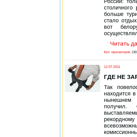
России: то
столичного
больше тури
стало отдых
вот белор
осуществлял
Читать да
Кол. просмотров:
(30
12.07.2011
ГДЕ НЕ З
Так повело
находится в
нынешнем 
получил.
выставляем
рекордно
всевозмож
комиссионн