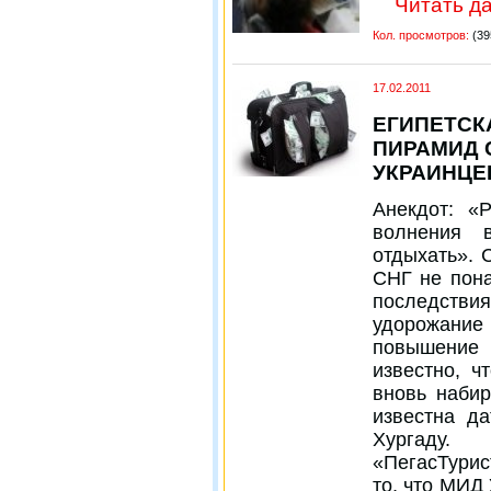
Читать да
Кол. просмотров:
(39
17.02.2011
ЕГИПЕТСК
ПИРАМИД 
УКРАИНЦЕ
Анекдот: «
волнения 
отдыхать». 
СНГ не пона
последствия
удорожани
повышение
известно, ч
вновь наби
известна д
Хургаду.
«ПегасТурис
то, что МИД