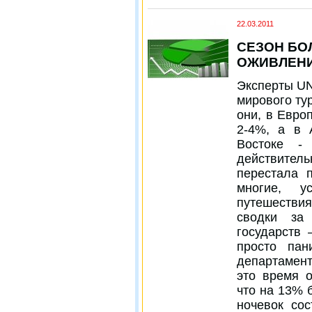
22.03.2011
СЕЗОН БО
ОЖИВЛЕНИ
Эксперты UN
мирового ту
они, в Евро
2-4%, а в 
Востоке -
действител
перестала 
многие, у
путешествия
сводки за
государств 
просто пан
департамент
это время о
что на 13% 
ночевок со