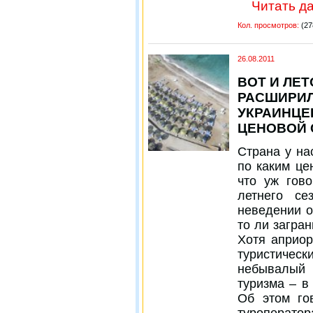
Читать да
Кол. просмотров:
(27
26.08.2011
ВОТ И ЛЕ
РАСШИРИЛ
УКРАИНЦЕ
ЦЕНОВОЙ 
Страна у на
по каким це
что уж гов
летнего с
неведении о
то ли загра
Хотя априор
туристиче
небывалый 
туризма – в
Об этом го
туроперат