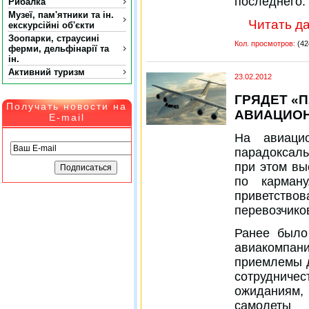
последнего
Рибалка
Музеї, пам'ятники та ін.
Читать да
екскурсійні об'єкти
Зоопарки, страусині
Кол. просмотров:
(42
ферми, дельфінарії та
ін.
Активний туризм
23.02.2012
ГРЯДЕТ «П
Получать новости на
АВИАЦИОН
E-mail
На авиаци
парадоксаль
при этом вы
по карман
приветствов
перевозчико
Ранее было
авиакомпа
приемлемы д
сотрудниче
ожиданиям,
самолеты 