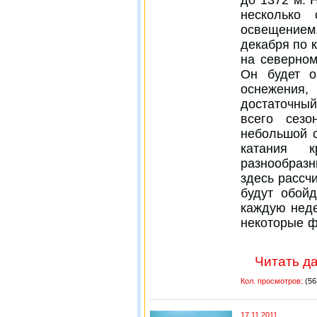
несколько 
освещение
декабря по к
на северном
Он будет о
оснежени
достаточный
всего сез
небольшой с
катания к
разнообраз
здесь рассч
будут обой
каждую неде
некоторые ф
Читать да
Кол. просмотров:
(56
17.11.2011