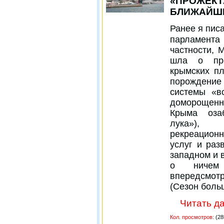
«ПРОЖЕКТ
БЛИЖАЙШИ
Ранее я пис
парламента
частности, 
шла о пре
крымских пл
порождение 
системы «в
доморощен
Крыма оза
лука»), н
рекреацион
услуг и разв
западном и 
о ничем 
впередсмот
(Сезон боль
Читать да
Кол. просмотров:
(28