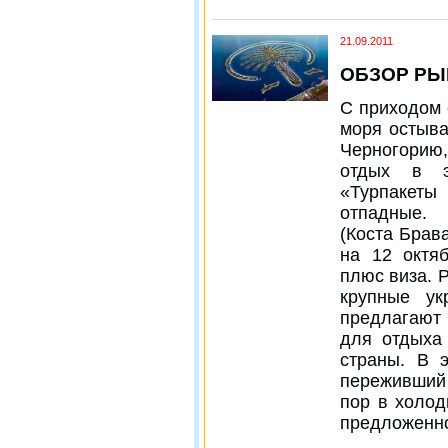
21.09.2011
ОБЗОР РЫ
С приходом 
моря остыва
Черногорию
отдых в э
«Турпакет
отпадные.
(Коста Брав
на 12 октя
плюс виза. 
крупные ук
предлагают
для отдыха
страны. В 
переживший 
пор в холод
предложенно