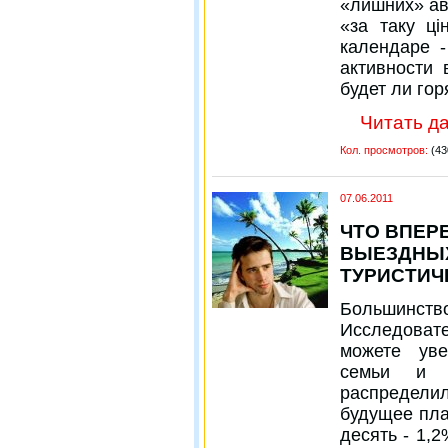
«лишних» ави
«за таку ці
календаре -
активности 
будет ли гор
Читать да
Кол. просмотров:
(43
07.06.2011
ЧТО ВПЕР
ВЫЕЗДНЫХ
ТУРИСТИЧ
Большинств
Исследовате
можете ув
семьи и с
распредели
будущее пла
десять - 1,2