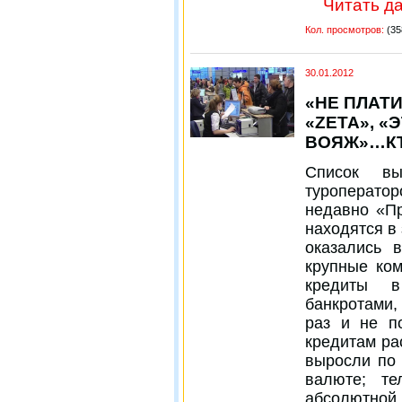
Читать да
Кол. просмотров:
(35
30.01.2012
«НЕ ПЛАТИ
«ZETA», «
ВОЯЖ»…К
Список вы
туроператор
недавно «Пр
находятся в
оказались 
крупные ко
кредиты в
банкротами,
раз и не п
кредитам ра
выросли по
валюте; т
абсолютной