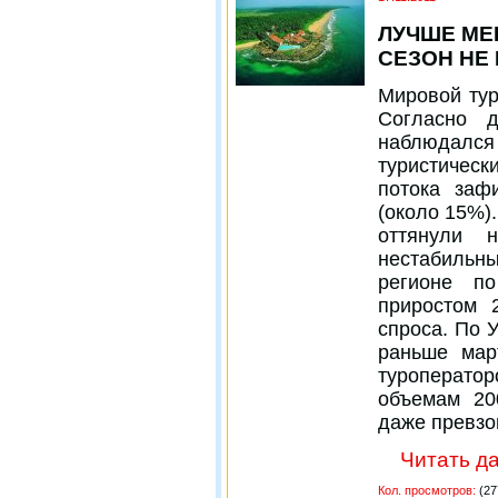
ЛУЧШЕ МЕ
СЕЗОН НЕ
Мировой тур
Согласно д
наблюдал
туристическ
потока заф
(около 15%)
оттянули 
нестабильны
регионе п
приростом 
спроса. По 
раньше мар
туроперато
объемам 20
даже превз
Читать да
Кол. просмотров:
(27