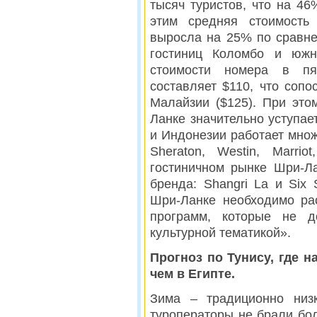
тысяч туристов, что на 46
этим средняя стоимость
выросла на 25% по сравне
гостиниц Коломбо и южн
стоимости номера в пя
составляет $110, что сопо
Малайзии ($125). При это
Ланке значительно уступае
и Индонезии работает мно
Sheraton, Westin, Marri
гостиничном рынке Шри-Ла
бренда: Shangri La и Six
Шри-Ланке необходимо ра
программ, которые не д
культурной тематикой».
Прогноз по Тунису, где 
чем в Египте.
Зима – традиционно низк
туроператоры не брали бол