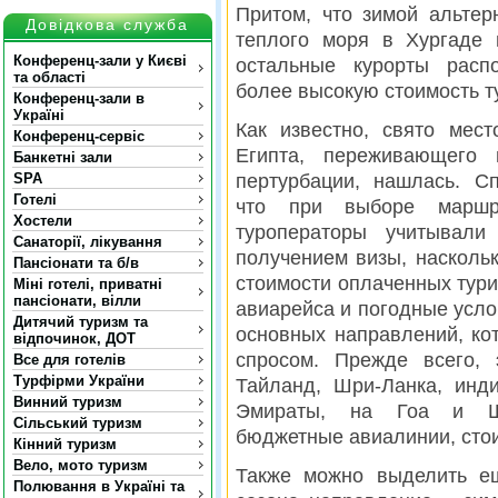
Притом, что зимой альте
Довідкова служба
теплого моря в Хургаде 
Конференц-зали у Києві
остальные курорты расп
та області
более высокую стоимость т
Конференц-зали в
Україні
Как известно, свято мес
Конференц-сервіс
Египта, переживающего 
Банкетні зали
SPA
пертурбации, нашлась. С
Готелі
что при выборе маршру
Хостели
туроператоры учитывал
Санаторії, лікування
получением визы, наскольк
Пансіонати та б/в
стоимости оплаченных тури
Міні готелі, приватні
пансіонати, вілли
авиарейса и погодные усло
Дитячий туризм та
основных направлений, к
відпочинок, ДОТ
спросом. Прежде всего, 
Все для готелів
Турфірми України
Тайланд, Шри-Ланка, инди
Винний туризм
Эмираты, на Гоа и Шр
Сільський туризм
бюджетные авиалинии, сто
Кінний туризм
Вело, мото туризм
Также можно выделить е
Полювання в Україні та