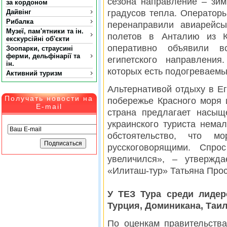
сезона направление – зим
за кордоном
Дайвінг
градусов тепла. Операторы
Рибалка
перенаправили авиарейс
Музеї, пам'ятники та ін.
полетов в Анталию из К
екскурсійні об'єкти
оперативно объявили в
Зоопарки, страусині
ферми, дельфінарії та
египетского направления
ін.
которых есть подогреваем
Активний туризм
Альтернативой отдыху в Е
Получать новости на
побережье Красного моря 
E-mail
страна предлагает насыщ
украинского туриста нема
обстоятельство, что м
русскоговорящими. Спр
увеличился», – утвержда
«Илиташ-тур» Татьяна Про
У ТЕЗ Тура среди лидер
Турция, Доминикана, Таил
По оценкам правительств