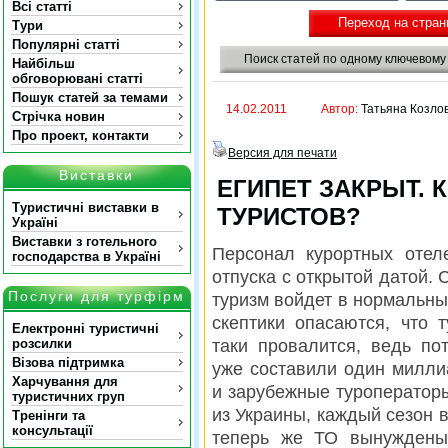
Всі статті
Переход на стран
Тури
Популярні статті
Поиск статей по одному ключевому
Найбільш
обговорювані статті
Пошук статей за темами
14.02.2011
Автор:
Татьяна Козло
Стрічка новин
Про проект, контакти
Версия для печати
Виставки
ЕГИПЕТ ЗАКРЫТ. 
Туристичні виставки в
ТУРИСТОВ?
Україні
Виставки з готельного
Персонал курортных отел
господарства в Україні
отпуска с открытой датой. 
Послуги для турфірм
туризм войдет в нормальны
скептики опасаются, что 
Електронні туристичні
розсилки
таки провалится, ведь по
Візова підтримка
уже составили один милли
Харчування для
и зарубежные туроператоры,
туристичних груп
из Украины, каждый сезон в
Тренінги та
консультації
теперь же ТО вынуждены 