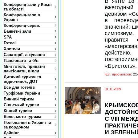
В Ялте 18 
Конференц-зали у Києві
ежегодный
та області
девизом «С
Конференц-зали в
в перевод
Україні
Конференц-сервіс
значений: шк
Банкетні зали
симпозиум
SPA
нравится 
Готелі
«мастерская
Хостели
действию
Санаторії, лікування
гостепри
Пансіонати та б/в
«Бристоль».
Міні готелі, приватні
пансіонати, вілли
Кол. просмотров:
(25
Дитячий туризм та
відпочинок, ДОТ
Все для готелів
01.11.2009
Турфірми України
Винний туризм
КРЫМСКОЕ
Сільський туризм
Кінний туризм
ДОСТОЙНО
Вело, мото туризм
С VIII МЕ
Полювання в Україні та
ПРАКТИЧЕ
за кордоном
И ЗЕЛЕНЫ
Дайвінг