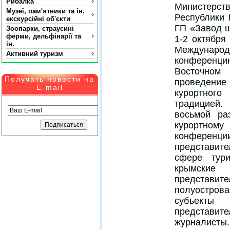
Рибалка
Министерст
Музеї, пам'ятники та ін.
Республики
екскурсійні об'єкти
ГП «Завод 
Зоопарки, страусині
ферми, дельфінарії та
1-2 октября 
ін.
Междунар
Активний туризм
конференц
Восточном
Получать новости на
проведение
E-mail
курортног
традицией.
восьмой ра
курортном
конференци
представит
сфере тур
крымские
представи
полуостро
субъекты 
представит
журналисты