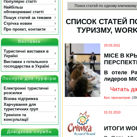
Популярні статті
Поиск статей по одному ключевому
Найбільш
обговорювані статті
Пошук статей за темами
СПИСОК СТАТЕЙ П
Стрічка новин
ТУРИЗМУ, WORK
Про проект, контакти
Виставки
20.03.2011
Туристичні виставки в
MIСE В КР
Україні
ПЕРСПЕК
Виставки з готельного
господарства в Україні
В отеле Pa
лидеров MI
Послуги для турфірм
Читать да
Електронні туристичні
розсилки
Кол. просмотров:
(39
Візова підтримка
Харчування для
туристичних груп
01.01.2010
Тренінги та
консультації
ИТОГИ WO
Довідкова служба