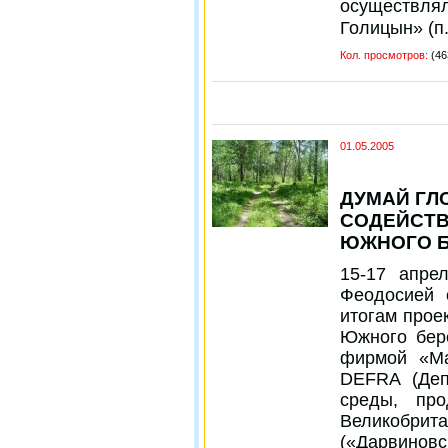
осуществлял
Голицын» (п
Кол. просмотров:
(46
01.05.2005
ДУМАЙ ГЛ
СОДЕЙСТВ
ЮЖНОГО Б
15-17 апре
Феодосией 
итогам прое
Южного бер
фирмой «Ма
DEFRA (Деп
среды, про
Великобри
(«Дарвиновс