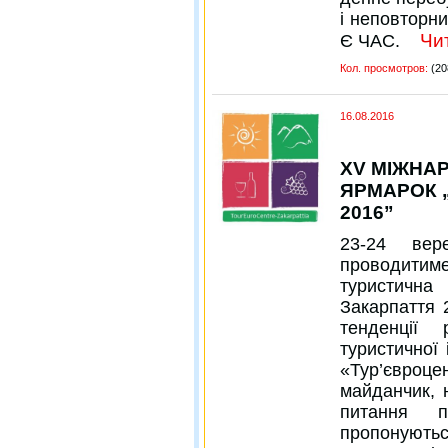
і неповтор
Чит
Є ЧАС.
Кол. просмотров:
(20
16.08.2016
ХV МІЖНА
ЯРМАРОК 
2016”
23-24 ве
проводитиме
туристична
Закарпаття 
тенденції 
туристичної 
«Тур’євроц
майданчик, 
питання п
пропонуютьс