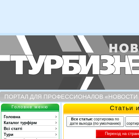
ПОРТАЛ ДЛЯ ПРОФЕССИОНАЛОВ «НОВОСТИ
Головне меню
Статьи 
Головна
Все статьи:
сортировка по
Каталог турфірм
дате выхода (по умолчанию)
сортир
Всі статті
Переход на стран
Тури