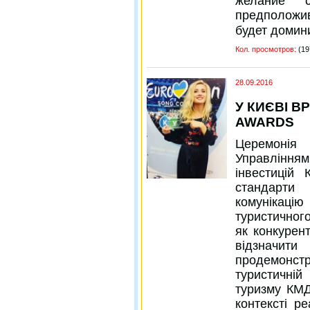
желание 
предположив
будет домин
Кол. просмотров:
(19
28.09.2016
У КИЄВІ В
AWARDS
Церемонія 
Управління
інвестицій
стандарти
комунікацію
туристичног
як конкурен
відзначити
продемонстр
туристичні
туризму КМД
контексті ре