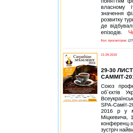
поняттям фі
власному і
значення фі
розвитку тур
де відбувал
Ч
епізодів.
Кол. просмотров:
(27
21.09.2016
29-30 ЛИС
САММІТ-20
Союз профе
об`єктів У
Всеукраїнсь
SPA-Саміт-2
2016 р у м
Міцкевича, 1
конференц-
зустріч найв