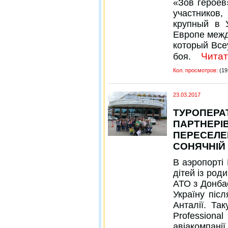
«Зов героев
участников
крупный в 
Европе межд
который Все
Читат
боя.
Кол. просмотров:
(19
23.03.2017
ТУРОПЕРА
ПАРТНЕРІВ
ПЕРЕСЕЛЕН
СОНЯЧНІЙ 
В аэропорті 
дітей із род
АТО з Донбас
Україну піс
Анталії. Та
Profession
авіакомпані