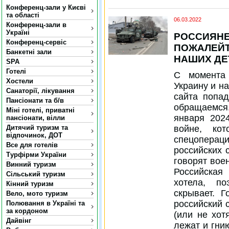
Конференц-зали у Києві
та області
06.03.2022
Конференц-зали в
Україні
РОССИЯНЕ
Конференц-сервіс
ПОЖАЛЕЙТ
Банкетні зали
НАШИХ ДЕ
SPA
Готелі
С момента
Хостели
Украину и н
Санаторії, лікування
сайта попа
Пансіонати та б/в
обращаемся
Міні готелі, приватні
января 202
пансіонати, вілли
войне, ко
Дитячий туризм та
відпочинок, ДОТ
спецоперац
Все для готелів
российских 
Турфірми України
говорят вое
Винний туризм
Российская
Сільський туризм
хотела, п
Кінний туризм
скрывает. 
Вело, мото туризм
российский 
Полювання в Україні та
за кордоном
(или не хот
Дайвінг
лежат и гни