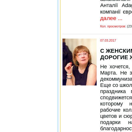
Анталії Ada
компанії єв
далее ...
Кол. просмотров:
(23
07.03.2017
С ЖЕНСКИ
ДОРОГИЕ 
Не хочется,
Марта. Не 
декоммуниза
Еще со школ
праздника 
сподвижется
которому н
рабочие кол
цветов и сю
подарки н
благодарност