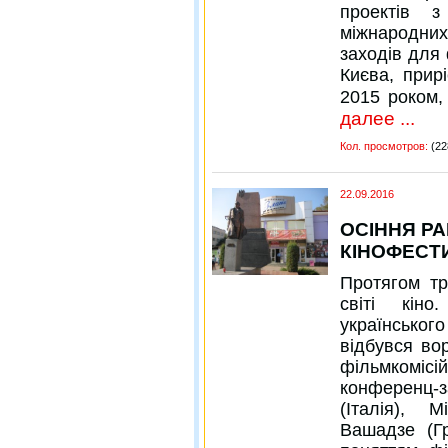
проектів 
міжнародних
заходів для
Києва, прирі
2015 роком,
далее ...
Кол. просмотров:
(22
22.09.2016
ОСІННЯ Р
КІНОФЕСТ
Протягом тр
світі кін
українськог
відбувся во
фільмкоміс
конференц-з
(Італія), 
Вашадзе (Гр