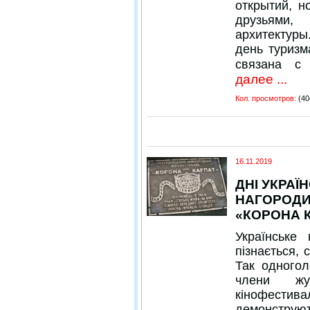
открытий, 
друзьями,
архитектур
день туризм
связана с 
далее ...
Кол. просмотров:
(40
16.11.2019
ДНІ УКРАЇ
НАГОРОДИ 
«КОРОНА 
Українське 
пізнається,
Так одногол
члени жу
кінофестива
демонструют