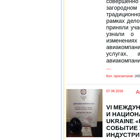
совершенно 
загородном 
традиционн
рамках дело
приняли уча
узнали о н
изменения
авиакомпан
услугах, 
авиакомпан
...
Кол. просмотров:
(43
07.06.2016
А
VI МЕЖДУ
И НАЦИОН
UKRAINE «
СОБЫТИЕ 
ИНДУСТРИ