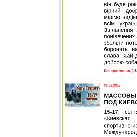
він буде ро
вірний і доб
маємо надію
всім україн
Звільнення 
понівечених 
зболіли поте
боронять н
слава! Хай 
доброю соб
Кол. просмотров:
(18
06.09.2017
МАССОВЫЕ
ПОД КИЕВ
15-17 сен
«Киевская
спортивн
Международ