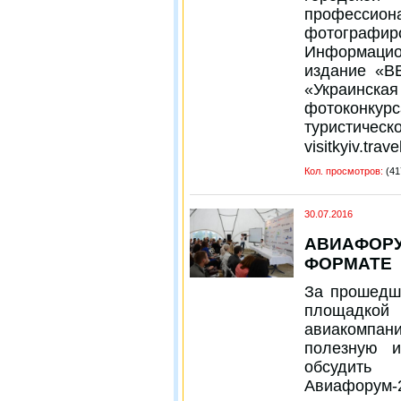
профессио
фотограф
Информаци
издание «В
«Украинская
фотоконк
туристич
visitkyiv.trave
Кол. просмотров:
(41
30.07.2016
АВИАФОРУ
ФОРМАТЕ
За прошедш
площадко
авиакомпа
полезную 
обсудить
Авиафорум