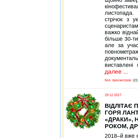
кінофестива
листопада.
стрічок з у
сценариста
важко віднай
більше 30-ти
але за уча
повнометр
документальн
виставлені 
далее ...
Кол. просмотров:
(21
29.12.2017
ВІДЛІТАЄ 
ГОРЯ ЛАНТ
«ДРАКИ», 
РОКОМ, ДР
2018–й вже н