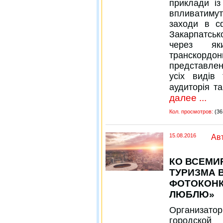
приклади із
впливатимут
заходи в с
Закарпатськ
через як
транскордон
представлен
усіх видів
аудиторія та
далее ...
Кол. просмотров:
(36
15.08.2016
Ав
КО ВСЕМИ
ТУРИЗМА 
ФОТОКОНК
ЛЮБЛЮ»
Организат
городско