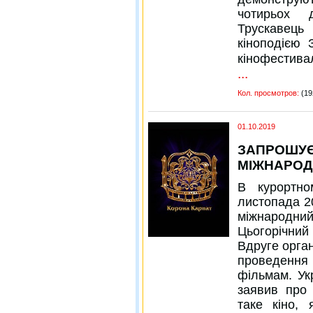
чотирьох 
Трускавец
кіноподією 
кінофестива
...
Кол. просмотров:
(19
01.10.2019
ЗАПРОШУЄ
МІЖНАРОД
В курортно
листопада 20
міжнародни
Цьогорічний 
Вдруге орга
проведення 
фільмам. Ук
заявив про 
таке кіно, 