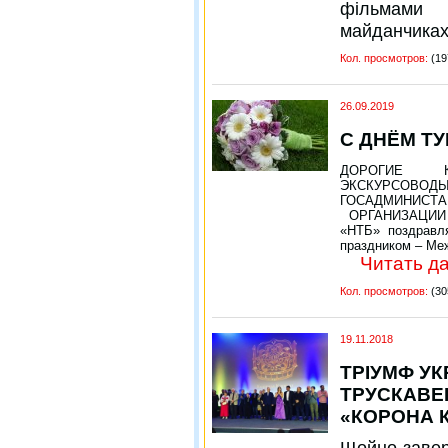
фільмами 
майданчиках
Кол. просмотров:
(19
26.09.2019
С ДНЁМ ТУ
ДОРОГИЕ К
ЭКСКУРСОВО
ГОСАДМИНИС
ОРГАНИЗАЦИИ 
«НТБ» поздравл
праздником – Ме
Читать да
Кол. просмотров:
(30
19.11.2018
ТРІУМФ УК
ТРУСКАВЕ
«КОРОНА 
Щойно завер