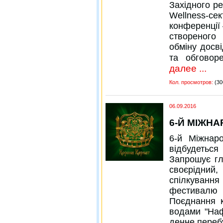
Західного ре
Wellness-
конференції 
створеного
обміну досв
та обговоре
далее ...
Кол. просмотров:
(30
06.09.2016
6-Й МІЖН
6-й Міжнар
відбудеться
Запрошує гл
своєрідний,
спілкуванн
фестивалю
Поєднання 
водами "Наф
денне переб