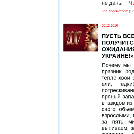
Чи
не дань.
Кол. просмотров:
(17
30.12.2016
ПУСТЬ ВСЕ
ПОЛУЧИТС
ОЖИДАНИЯ
УКРАИНЕ!»
Почему мы 
празник ро
тепле хвои 
ели, едк
потрескива
пряный зап
в каждом из 
свого объе
взрослыми, 
за пять м
выпиваем, з