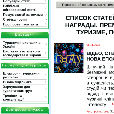
Популярні статті
Поиск статей по одному ключевому
Найбільш
обговорювані статті
Пошук статей за темами
СПИСОК СТАТЕ
Стрічка новин
НАГРАДЫ, ПРЕ
Про проект, контакти
ТУРИЗМЕ, П
Виставки
Туристичні виставки в
06.11.2025
Україні
Виставки з готельного
ВІДЕО, С
господарства в Україні
НОВА ЕПО
Послуги для турфірм
Штучний ін
безмежні мо
Електронні туристичні
створення в
розсилки
Візова підтримка
а сучасність
Харчування для
студій чи т
туристичних груп
підхід. І вс
Тренінги та
музичні клі
консультації
інтелекту.
Довідкова служба
Кол. просмотров:
(71