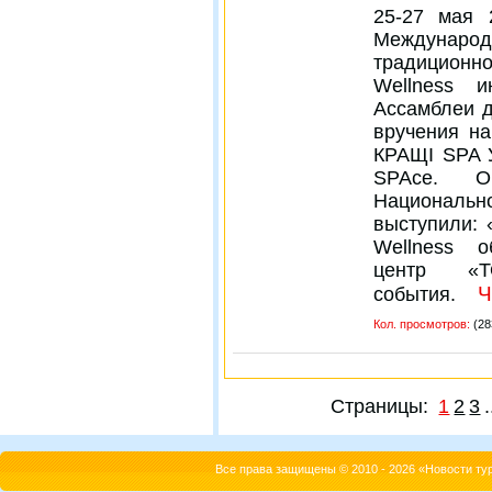
25-27 мая 
Междунар
традицион
Wellness 
Ассамблеи д
вручения н
КРАЩІ SPA 
SPAce. Ор
Националь
выступили:
Wellness 
центр «Т
Ч
события.
Кол. просмотров:
(28
Страницы:
1
2
3
.
Все права защищены © 2010 - 2026 «Новости