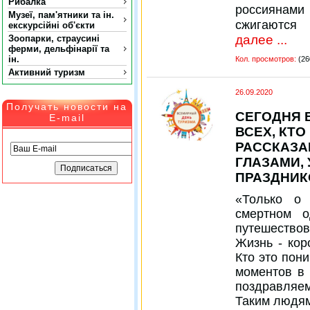
Рибалка
россиянами 
Музеї, пам'ятники та ін.
сжигаются 
екскурсійні об'єкти
далее ...
Зоопарки, страусині
ферми, дельфінарії та
ін.
Кол. просмотров:
(26
Активний туризм
26.09.2020
Получать новости на
СЕГОДНЯ 
E-mail
ВСЕХ, КТ
РАССКАЗА
ГЛАЗАМИ, 
ПРАЗДНИК
«Только о
смертном 
путешествов
Жизнь - кор
Кто это пон
моментов в 
поздравляе
Таким людям