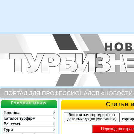
ПОРТАЛ ДЛЯ ПРОФЕССИОНАЛОВ «НОВОСТИ
Головне меню
Статьи 
Головна
Все статьи:
сортировка по
Каталог турфірм
дате выхода (по умолчанию)
сортир
Всі статті
Переход на стран
Тури