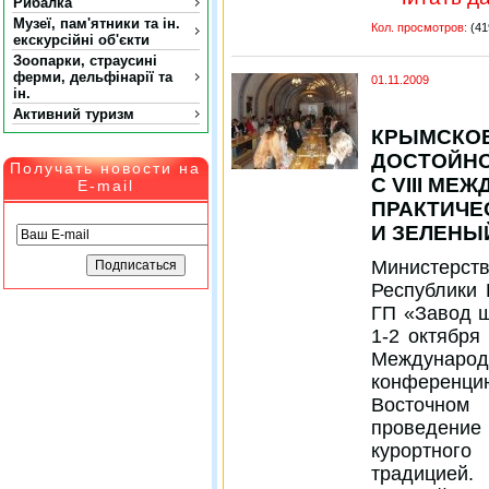
Рибалка
Музеї, пам'ятники та ін.
Кол. просмотров:
(41
екскурсійні об'єкти
Зоопарки, страусині
ферми, дельфінарії та
01.11.2009
ін.
Активний туризм
КРЫМСКОЕ
ДОСТОЙНО
Получать новости на
С VIII МЕ
E-mail
ПРАКТИЧЕ
И ЗЕЛЕНЫ
Министерст
Республики
ГП «Завод 
1-2 октября 
Междунар
конференц
Восточном
проведение
курортног
традицией.