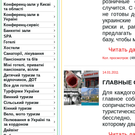
розничные 
Конференц-зали у Києві
случится. С
та області
не готовы д
Конференц-зали в
Україні
украинские
Конференц-сервіс
риски и, ра
Банкетні зали
предлагать
SPA
базу, чтобы
Готелі
Хостели
Читать да
Санаторії, лікування
Кол. просмотров:
(48
Пансіонати та б/в
Міні готелі, приватні
пансіонати, вілли
14.01.2011
Дитячий туризм та
відпочинок, ДОТ
ГЛАВНЫЕ 
Все для готелів
Турфірми України
Для каждого
Винний туризм
главное соб
Сільський туризм
сопричаст
Кінний туризм
туристичес
Вело, мото туризм
бесследно
Полювання в Україні та
которому дв
за кордоном
Дайвінг
Читать да