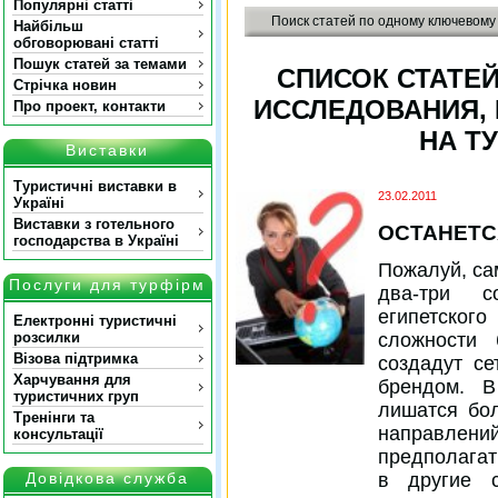
Популярні статті
Поиск статей по одному ключевому
Найбільш
обговорювані статті
Пошук статей за темами
СПИСОК СТАТЕЙ
Стрічка новин
ИССЛЕДОВАНИЯ,
Про проект, контакти
НА ТУ
Виставки
Туристичні виставки в
23.02.2011
Україні
Виставки з готельного
ОСТАНЕТС
господарства в Україні
Пожалуй, са
Послуги для турфірм
два-три с
египетског
Електронні туристичні
сложности
розсилки
Візова підтримка
создадут с
Харчування для
брендом. В
туристичних груп
лишатся бо
Тренінги та
направле
консультації
предполагат
в другие 
Довідкова служба