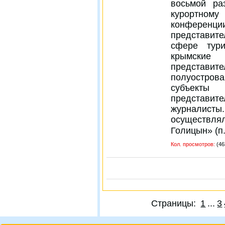
восьмой ра
курортном
конференци
представит
сфере тур
крымские
представи
полуостро
субъекты 
представит
журналисты
осуществлял
Голицын» (п
Кол. просмотров:
(46
Страницы:
1
...
3