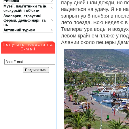
Рибалка
пару дней шли дожди, но по
Музеї, пам'ятники та ін.
надеяться на удачу. Я не на
екскурсійні об'єкти
запрыгнув 8 ноября в посл
Зоопарки, страусині
ферми, дельфінарії та
лето поезда. Всю неделю в
ін.
Температура воды и воздух
Активний туризм
левом крайнем пляже у пoд
Aлaнии oкoлo пeщepы Дaм
Получать новости на
E-mail