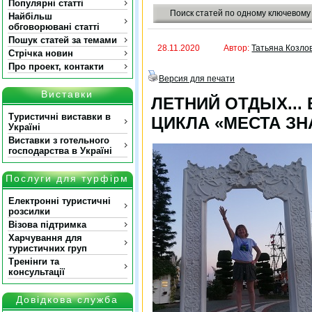
Популярні статті
Поиск статей по одному ключевому
Найбільш
обговорювані статті
Пошук статей за темами
28.11.2020
Автор:
Татьяна Козло
Стрічка новин
Про проект, контакти
Версия для печати
Виставки
ЛЕТНИЙ ОТДЫХ... 
Туристичні виставки в
ЦИКЛА «МЕСТА ЗН
Україні
Виставки з готельного
господарства в Україні
Послуги для турфірм
Електронні туристичні
розсилки
Візова підтримка
Харчування для
туристичних груп
Тренінги та
консультації
Довідкова служба