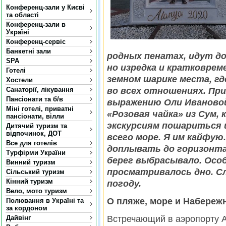
Конференц-зали у Києві
та області
Конференц-зали в
Україні
Конференц-сервіс
Банкетні зали
родных пенатах, идут д
SPA
но изредка и кратковреме
Готелі
земном шарике места, гд
Хостели
Санаторії, лікування
во всех отношениях. Пр
Пансіонати та б/в
выражению Оли Ивановой
Міні готелі, приватні
«Розовая чайка» из Сум,
пансіонати, вілли
экскурсиям пошариться и
Дитячий туризм та
відпочинок, ДОТ
всего море. Я им кайфую
Все для готелів
доплывать до горизонта
Турфірми України
берег выбрасывало. Осо
Винний туризм
просматривалось дно. Сл
Сільський туризм
Кінний туризм
погоду.
Вело, мото туризм
О пляже, море и Набереж
Полювання в Україні та
за кордоном
Дайвінг
Встречающий в аэропорту Ан