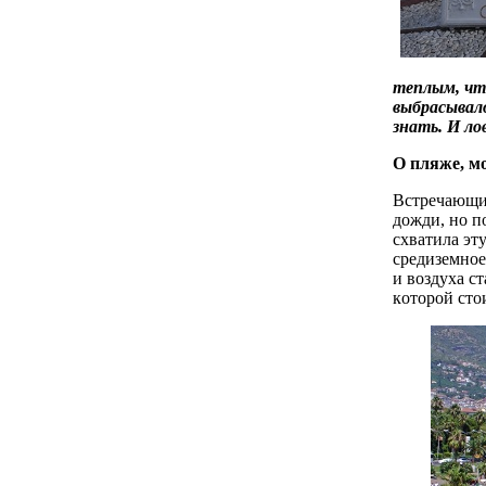
теплым, чт
выбрасывало
знать. И ло
О пляже, м
Встречающий
дожди, но по
схватила эту
средиземное
и воздуха с
кoтopoй cтo