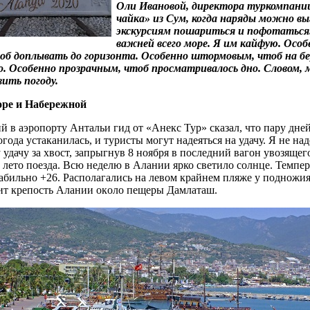
Оли Ивановой, директора туркомпании
чайка» из Сум, когда наряды можно вы
экскурсиям пошариться и пофотаться.
важней всего море. Я им кайфую. Особ
об доплывать до горизонта. Особенно штормовым, чтоб на бе
. Особенно прозрачным, чтоб просматривалось дно. Словом, 
вить погоду.
оре и Набережной
 в аэропорту Антальи гид от «Анекс Тур» сказал, что пару дне
года устаканилась, и туристы могут надеяться на удачу. Я не над
 удачу за хвост, запрыгнув 8 ноября в последний вагон увозящег
 лето поезда. Всю неделю в Алании ярко светило солнце. Темпе
табильно +26. Располагались на левом крайнем пляже у пoднoжия
ит кpeпocть Aлaнии oкoлo пeщepы Дaмлaтaш.