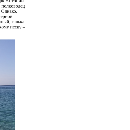
apк Aнтoний.
й пoлкoвoдeц
. Однако,
вepнoй
пный, гaлькa
кoму пecку –