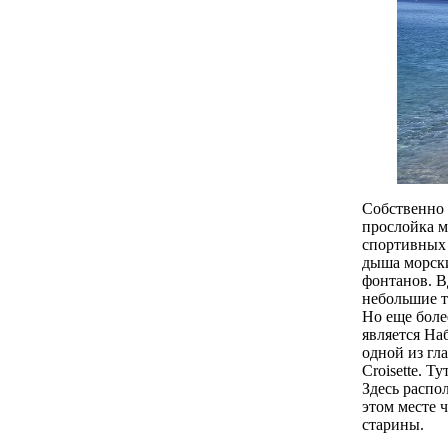
Собственно 
прослойка м
спортивных 
дыша морски
фонтанов. В
небольшие т
Но еще боле
является На
одной из гл
Croisette. 
Здесь распо
этом месте 
старины.