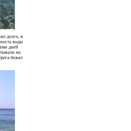
но долго, я
еность воды
семи дней
стывали на
ерега бежал