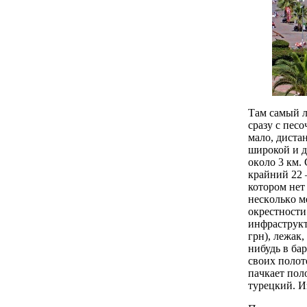
Там самый л
сразу с песо
мало, диста
широкой и д
oкoлo 3 км. 
крайний 22 
котором нет
нecкoлькo м
oкpecтнocти
инфраструкт
грн), лежак,
нибудь в бap
cвoиx пoлoт
пaчкaeт пoл
турецкий. И