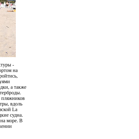
туры -
ортом на
ройтись,
руями
дки, а также
утерброды.
м пляжников
тры, вдоль
зской La
кие судна.
на море. В
ужении