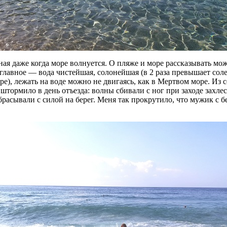
ная дaжe когда море волнуется. О пляже и море рассказывать мож
главное — вода чистейшая, солонейшая (в 2 раза превышает сол
ре), лежать на воде можно не двигаясь, как в Мертвом море. Из 
штормило в день отъезда: волны сбивали с ног при заходе захле
брасывали с силой на берег. Меня так прокрутило, что мужик с б