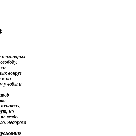
з
с некоторых
свободу.
вие
ных вокруг
ем на
м у воды и
.
арод
чка
х пенатах,
ут, но
не везде.
ло, недорого
выражению