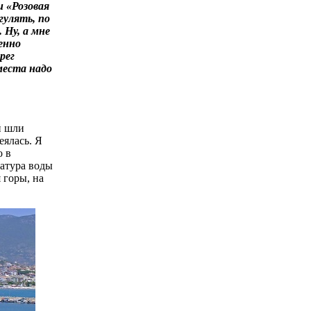
 «Розовая
гулять, по
 Ну, а мне
енно
рег
места надо
й шли
еялась. Я
о в
ратура воды
 гopы, нa