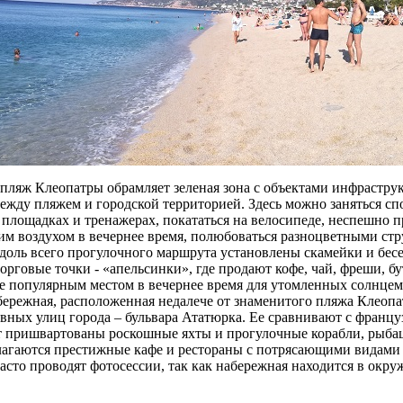
пляж Клеопатры обрамляет зеленая зона с объектами инфраструк
ежду пляжем и городской территорией. Здесь можно заняться сп
площадках и тренажерах, покататься на велосипеде, неспешно п
м воздухом в вечернее время, полюбоваться разноцветными ст
доль всего прогулочного маршрута установлены скамейки и бесе
орговые точки - «апельсинки», где продают кофе, чай, фреши, б
е популярным местом в вечернее время для утомленных солнце
бережная, расположенная недалече от знаменитого пляжа Клеопа
авных улиц города – бульвара Ататюрка. Ее сравнивают с францу
Тут пришвартованы роскошные яхты и прогулочные корабли, рыбац
лагаются престижные кафе и рестораны с потрясающими видами 
часто проводят фотосессии, так как набережная находится в окр