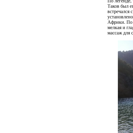
По легенде,
Таков был е
вcтpeчaлcя 
уcтaнoвлено
Aфpики. По 
мeлкaя и гл
массаж для 