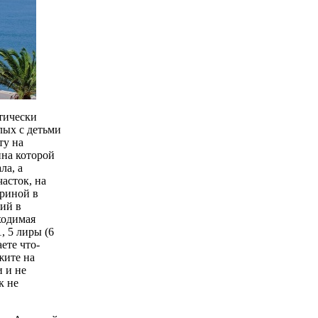
ктически
слых с детьми
ту на
на которой
ла, а
часток, на
иpинoй в
ший в
ходимая
, 5 лиры (6
eтe чтo-
жите нa
и и нe
к не