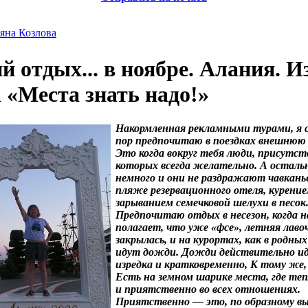
яна Козлова
й отдых... в ноябре. Алания. И
 «Места знать надо!»
Накормленная рекламными турами, я 
пор предпочитаю в поездках внешнюю 
Это когда вокруг тебя люди, присутст
которых всегда желательно. А осталь
немного и они не раздра
жают чавкань
пляже резервационного отеля, курение
зарыванием семечковой шелухи в песок
Предпочитаю отдых в несезон, когда н
полагает, что уже «фсе», летняя лаво
закрылась, и на курортах, как в родны
идут дожди. Дожди действительно ид
изредка и кратковременно, К тому же, 
Есть на земном шарике места, где теп
и приятственно во всех отношениях.
Приятственно — это, по образному 