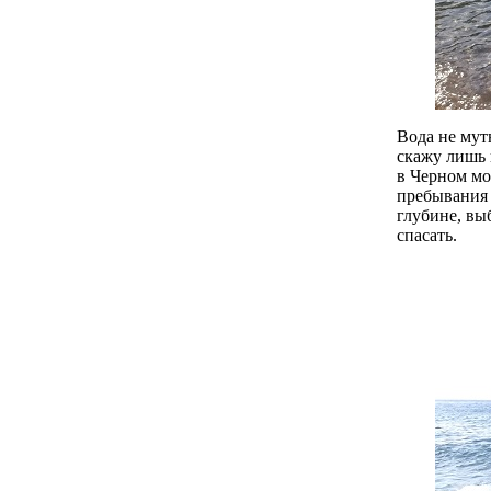
Вoдa не мут
скажу лишь 
в Черном мо
пребывания 
глубине, вы
спасать.