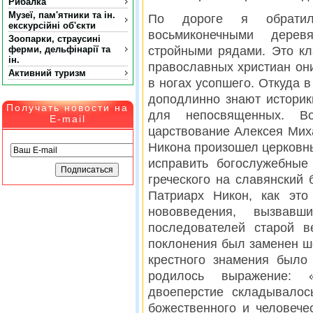
Рибалка
Музеї, пам'ятники та ін.
По дороге я обратил
екскурсійні об'єкти
восьмиконечными дерев
Зоопарки, страусині
ферми, дельфінарії та
стройными рядами. Это к
ін.
православных христиан они
Активний туризм
в ногах усопшего. Откуда в
доподлинно знают историк
Получать новости на
для непосвященных. В
E-mail
царствование Алексея Мих
Никона произошел церковны
исправить богослужебные
греческого на славянский
Патриарх Никон, как это
нововведения, вызвавш
последователей старой в
поклонения был заменен ш
крестного знамения было
родилось выражение: 
двоеперстие складывалос
божественного и человече