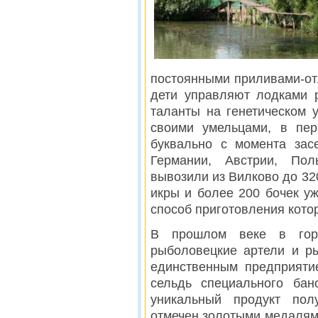
постоянными приливами-отл
дети управляют лодками 
таланты на генетическом 
своими умельцами, в пе
буквально с момента зас
Германии, Австрии, По
вывозили из Вилково до 320
икры и более 200 бочек уж
способ приготовления кото
В прошлом веке в гор
рыболовецкие артели и р
единственным предприяти
сельдь специального бан
уникальный продукт по
отмечен золотыми медалям