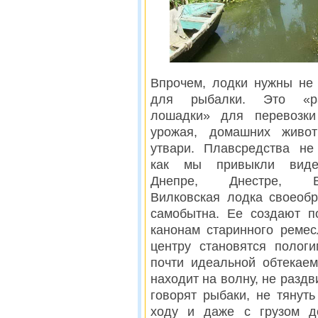
Впрочем, лодки нужны не 
для рыбалки. Это «ра
лошадки» для перевозки
урожая, домашних живо
утвари. Плавсредства не 
как мы привыкли виде
Днепре, Днестре, Вол
Вилковская лодка своеобр
самобытна. Ее создают п
канонам старинного ремес
центру становятся полог
почти идеальной обтекае
находит на волну, не раздви
говорят рыбаки, не тянуть
ходу и даже с грузом до