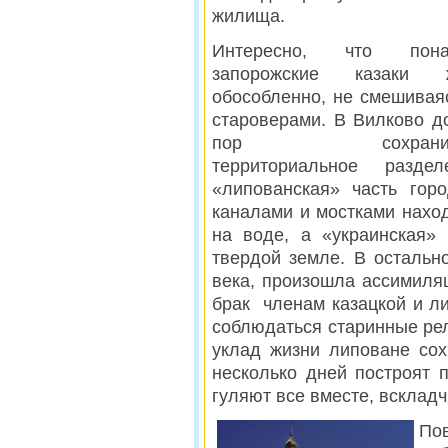
жилища.
Интересно, что пона
запорожские казаки 
обособленно, не смешивая
староверами. В Вилково д
пор сохранил
территориальное разделе
«липованская» часть гор
каналами и мостками нахо
на воде, а «украинская»
твердой земле. В остальн
века, произошла ассимиля
брак членам казацкой и ли
соблюдаться старинные ре
уклад жизни липоване со
несколько дней построят 
гуляют все вместе, вскладч
По