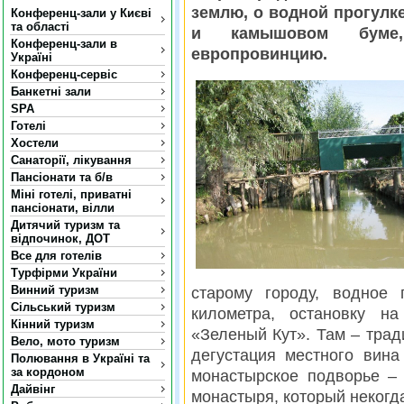
землю, о водной прогулке
Конференц-зали у Києві
та області
и камышовом буме, 
Конференц-зали в
европровинцию.
Україні
Конференц-сервіс
Банкетні зали
SPA
Готелі
Хостели
Санаторії, лікування
Пансіонати та б/в
Міні готелі, приватні
пансіонати, вілли
Дитячий туризм та
відпочинок, ДОТ
Все для готелів
Турфірми України
Винний туризм
старому городу, водное
Сільський туризм
километра, остановку на
Кінний туризм
«Зеленый Кут». Там – трад
Вело, мото туризм
дегустация местного вин
Полювання в Україні та
за кордоном
монастырское подворье –
Дайвінг
монастыря, который некогд