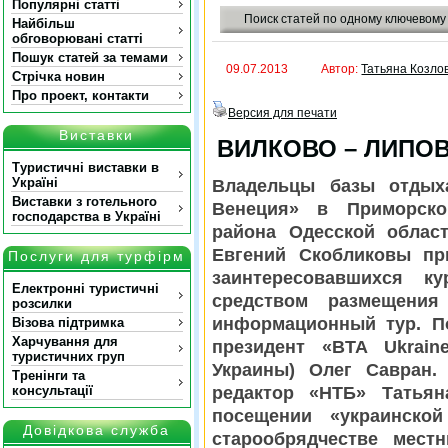
Популярні статті
Поиск статей по одному ключевому
Найбільш
обговорювані статті
Пошук статей за темами
09.07.2013
Автор:
Татьяна Козло
Стрічка новин
Про проект, контакти
Версия для печати
Виставки
ВИЛКОВО – ЛИПО
Туристичні виставки в
Україні
Владельцы базы отдыха
Виставки з готельного
Венеция» в Приморско
господарства в Україні
района Одесской облас
Евгений Скобликовы пр
Послуги для турфірм
заинтересовавшихся к
Електронні туристичні
средством размещения
розсилки
информационный тур. По
Візова підтримка
Харчування для
президент «BTA Ukrain
туристичних груп
Украины) Олег Савран.
Тренінги та
консультації
редактор «НТБ» Татьян
посещении «украинско
Довідкова служба
старообрядчестве мест