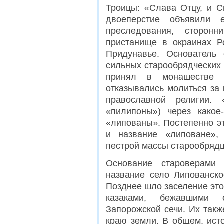
Троицы: «Слава Отцу, и С
двоеперстие объявили 
преследования, сторон
пристанище в окраинах Р
Придунавье. Основатель
сильных старообрядческих 
принял в монашестве 
отказывались молиться за
православной религии.
«пилипоны») через какое
«липованы». Постепенно эт
и название «липоване»,
пестрой массы старообрядц
Основание староверами
название село Липованско
Позднее шло заселение это
казаками, бежавшими 
Запорожской сечи. Их так
краю земли. В общем, ист