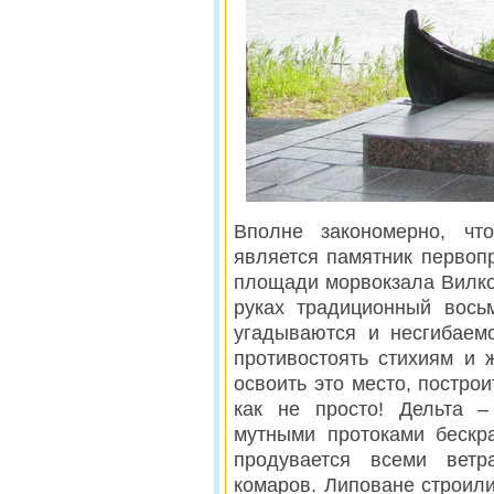
Вполне закономерно, чт
является памятник первоп
площади морвокзала Вилко
руках традиционный вось
угадываются и несгибаем
противостоять стихиям и 
освоить это место, построи
как не просто! Дельта –
мутными протоками бескр
продувается всеми ветр
комаров. Липоване строил