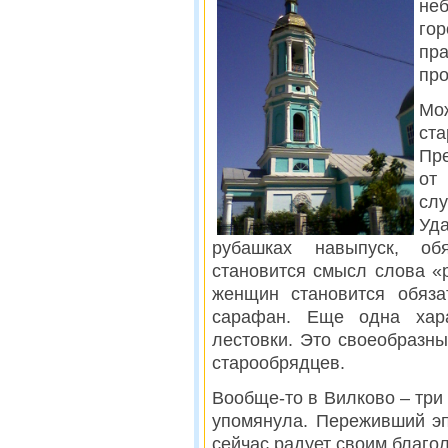
не
го
пр
про
Мо
ст
Пре
от
сл
Уд
рубашках навыпуск, об
становится смысл слова «
женщин становится обяза
сарафан. Еще одна хар
лестовки. Это своеобразны
старообрядцев.
Вообще-то в Вилково – три 
упомянула. Переживший эп
сейчас радует своим благо