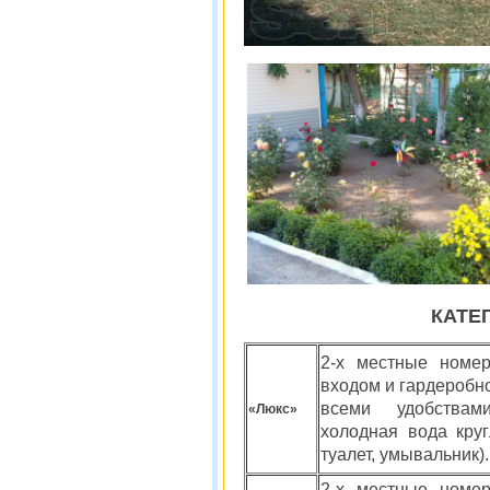
КАТЕ
2-х местные номе
входом и гардеробно
всеми удобствам
«Люкс»
холодная вода круг
туалет, умывальник).
2-х местные номе