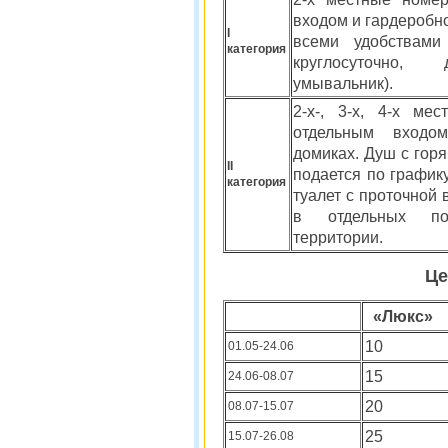
входом и гардеробно
I
всеми удобствами
категория
круглосуточно, 
умывальник).
2-х-, 3-х, 4-х ме
отдельным входо
домиках. Душ с горя
II
подается по графику
категория
туалет с проточной 
в отдельных п
территории.
Це
«Люкс»
10
01.05-24.06
15
24.06-08.07
20
08.07-15.07
25
15.07-26.08