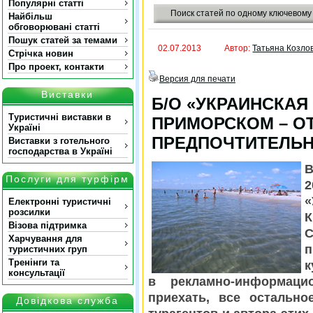
Популярні статті
Поиск статей по одному ключевому
Найбільш
обговорювані статті
Пошук статей за темами
02.07.2013
Автор:
Татьяна Козло
Стрічка новин
Про проект, контакти
Версия для печати
Виставки
Б/O «УКРАИНСКАЯ
Туристичні виставки в
ПРИМОРСКОМ – О
Україні
ПРЕДПОЧТИТЕЛЬ
Виставки з готельного
господарства в Україні
В
Послуги для турфірм
«
Електронні туристичні
розсилки
К
Візова підтримка
С
Харчування для
п
туристичних груп
Тренінги та
к
консультації
в рекламно-информац
приехать, все остальн
Довідкова служба