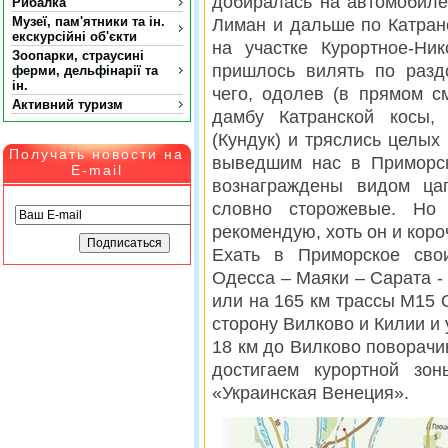
добиралась на автомобиле 
Рибалка
Музеї, пам'ятники та ін.
Лиман и дальше по Катран
екскурсійні об'єкти
на участке Курортное-Ни
Зоопарки, страусині
пришлось вилять по разд
ферми, дельфінарії та
ін.
чего, одолев (в прямом с
Активний туризм
дамбу Катранской косы
(Кундук) и тряслись целых
Получать новости на
выведшим нас в Приморс
E-mail
вознаграждены видом ца
словно сторожевые. Но
рекомендую, хоть он и коро
Ехать в Приморское сво
Одесса – Маяки – Сарата -
или на 165 км трассы М15
сторону Вилково и Килии и 
18 км до Вилково поворачи
достигаем курортной зо
«Украинская Венеция».