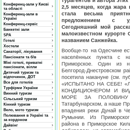
турагентов и автора этих
Конференц-зали у Києві
2,5 месяцев, когда жара
та області
стала весьма прият
Конференц-зали в
Україні
предложением с удо
Конференц-сервіс
Сегодняшний мой расск
Банкетні зали
малоизвестном курорте 
SPA
названием Санжейка.
Готелі
Хостели
Вообще-то на Одесчине ест
Санаторії, лікування
населённых пункта с на
Пансіонати та б/в
Міні готелі, приватні
Приморское. Один из 
пансіонати, вілли
Белгород-Днестровском ра
Дитячий туризм та
посетила накануне (см. пу
відпочинок, ДОТ
Все для готелів
«ИСПЫТАНО НА СЕБЕ! «
Турфірми України
КОНДИЦИОНЕРОМ И ВИ
Винний туризм
МОРЕ ЗА ПОЛОВИНУ
Сільський туризм
Татарбунарском, а наше Пр
Кінний туризм
Вело, мото туризм
впадения реки Дунай в Ч
Полювання в Україні та
Румынии. Из Приморского
за кордоном
района в Приморское Кил
Дайвінг