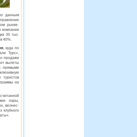
 по данным
аправление
ом рынке.
ы компании
ка 30 тыс.
 в 40%.
ия
, куда по
али Турс»,
ло продажи
ает вылеты
 с прямыми
склюзивную
 туристов
ограммы на
ссчитанной
кие пары,
х, велнес-
х клубного
аты».