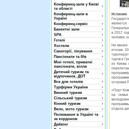
Конференц-зали у Києві
та області
Конференц-зали в
Испанию 
Україні
Государст
является
Конференц-сервіс
Генеральн
Банкетні зали
в 2012 го
SPA
человек, з
Готелі
Не менее 
Хостели
итогам 20
Санаторії, лікування
туроперат
Пансіонати та б/в
туров в Г
Міні готелі, приватні
из Киева 
пансіонати, вілли
перелетам
Дитячий туризм та
программ
відпочинок, ДОТ
программе
Все для готелів
островах Р
Турфірми України
«Порт Ком
Винний туризм
на семьи
Сільський туризм
молодожен
Кінний туризм
программы
отдыха де
Вело, мото туризм
Полювання в Україні та
за кордоном
Дайвінг