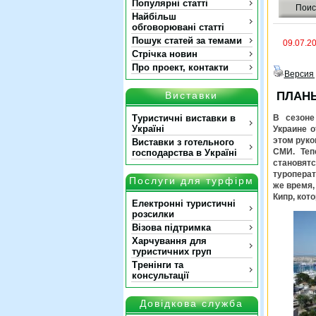
Популярні статті
Поис
Найбільш
обговорювані статті
Пошук статей за темами
09.07.2
Стрічка новин
Про проект, контакти
Версия 
Виставки
ПЛАНЫ
Туристичні виставки в
В сезоне
Україні
Украине 
этом руко
Виставки з готельного
СМИ. Теп
господарства в Україні
становя
туроперат
Послуги для турфірм
же время,
Кипр, кот
Електронні туристичні
розсилки
Візова підтримка
Харчування для
туристичних груп
Тренінги та
консультації
Довідкова служба