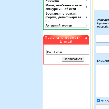
Рибалка
Музеї, пам'ятники та ін.
екскурсійні об'єкти
Зоопарки, страусині
ферми, дельфінарії та
Уважае
ін.
Приглаш
Активний туризм
просьба
Получать новости на
E-mail
Коммент
*
C пр