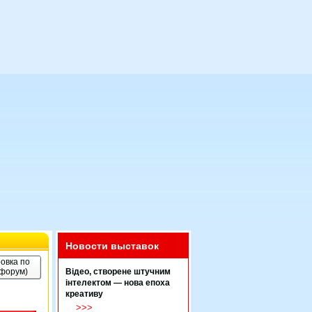
Новости выставок
овка по
(форум)
Відео, створене штучним
інтелектом — нова епоха
креативу
>>>