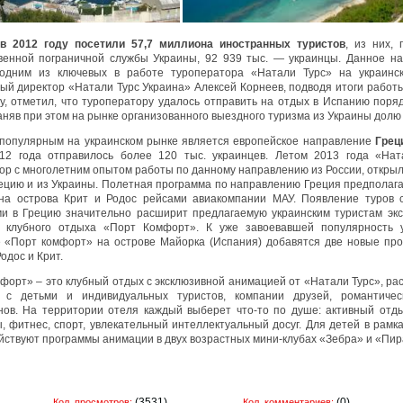
в 2012 году посетили 57,7 миллиона иностранных туристов
, из них,
венной пограничной службы Украины, 92 939 тыс. ― украинцы. Данное н
 одним из ключевых в работе туроператора «Натали Турс» на украинск
ый директор «Натали Турс Украина» Алексей Корнеев, подводя итоги работ
ду, отметил, что туроператору удалось отправить на отдых в Испанию поряд
аняв при этом на рынке организованного выездного туризма из Украины долю
популярным на украинском рынке является европейское направление
Грец
12 года отправилось более 120 тыс. украинцев. Летом 2013 года «Нат
ор с многолетним опытом работы по данному направлению из России, откры
рецию и из Украины. Полетная программа по направлению Греция предполаг
на острова Крит и Родос рейсами авиакомпании МАУ. Появление туров
и в Грецию значительно расширит предлагаемую украинским туристам эк
у клубного отдыха «Порт Комфорт». К уже завоевавшей популярность у
 «Порт комфорт» на острове Майорка (Испания) добавятся две новые пр
одос и Крит.
форт» – это клубный отдых с эксклюзивной анимацией от «Натали Турс», ра
 с детьми и индивидуальных туристов, компании друзей, романтичес
ов. На территории отеля каждый выберет что-то по душе: активный отды
, фитнес, спорт, увлекательный интеллектуальный досуг. Для детей в рамка
йствуют программы анимации в двух возрастных мини-клубах «Зебра» и «Пир
(3531)
(0)
Кол. просмотров:
Кол. комментариев: