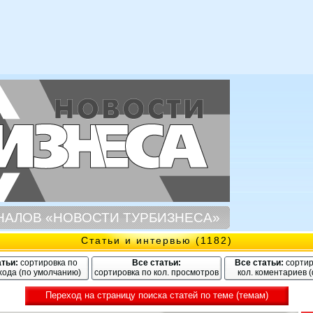
НАЛОВ «НОВОСТИ ТУРБИЗНЕСА»
Статьи и интервью (1182)
атьи:
сортировка по
Все статьи:
Все статьи:
сортир
хода (по умолчанию)
сортировка по кол. просмотров
кол. коментариев 
Переход на страницу поиска статей по теме (темам)