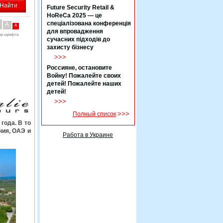
Future Security Retail &
HoReCa 2025 — це
спеціалізована конференція
A
A
для впровадження
ер шрифта
сучасних підходів до
захисту бізнесу
>>>
Россияне, остановите
Войну! Пожалейте своих
детей! Пожалейте наших
детей!
>>>
>>>
Полный список
года. В то
ния, ОАЭ и
Работа в Украине