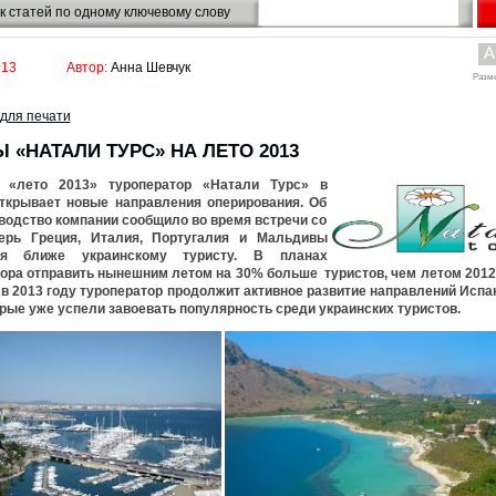
к статей по одному ключевому слову
A
013
Автор:
Анна Шевчук
Разм
для печати
 «НАТАЛИ ТУРС» НА ЛЕТО 2013
 «лето 2013» туроператор «Натали Турс» в
открывает новые направления оперирования. Об
водство компании сообщило во время встречи со
ерь Греция, Италия, Португалия и Мальдивы
тся ближе украинскому туристу. В планах
ора отправить нынешним летом на 30% больше туристов, чем летом 2012 
 в 2013 году туроператор продолжит активное развитие направлений Испа
орые уже успели завоевать популярность среди украинских туристов.