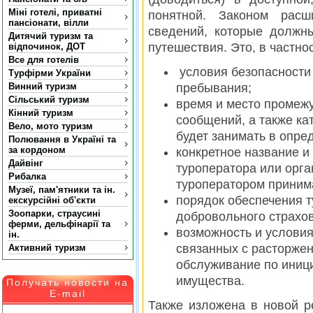
Міні готелі, приватні
понятной. Законом расш
пансіонати, вілли
сведений, которые должн
Дитячий туризм та
путешествия. Это, в частно
відпочинок, ДОТ
Все для готелів
условия безопасности 
Турфірми України
Винний туризм
пребывания;
Сільський туризм
время и место промежу
Кінний туризм
сообщений, а также ка
Вело, мото туризм
будет занимать в опре
Полювання в Україні та
за кордоном
конкретное название и
Дайвінг
туроператора или орг
Рибалка
туроператором приним
Музеї, пам'ятники та ін.
порядок обеспечения т
екскурсійні об'єкти
Зоопарки, страусині
добровольного страхо
ферми, дельфінарії та
возможность и условия
ін.
связанных с расторжен
Активний туризм
обслуживание по иници
имущества.
Получать новости на
E-mail
Также изложена в новой р