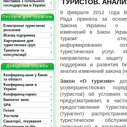
ТУРИСТОВ. АНАЛИ
Виставки з готельного
господарства в Україні
9 февраля 2012 года В
Послуги для турфірм
Рада приняла за основ
Закона Украины о в
Електронні туристичні
розсилки
изменений в Закон Укра
Візова підтримка
туризм" относи
Харчування для
информирования потр
туристичних груп
Тренінги та
туристических услуг. И
консультації
направлены на защиту 
поддержки и развития би
Довідкова служба
анализ изменений закона (
Конференц-зали у Києві
та області
Закон «О туризме»
доп
Конференц-зали в
усовершенствован поря
Україні
(туристов) об условиях о
Конференц-сервіс
Банкетні зали
предусматривает, в част
SPA
предоставления туристи
Готелі
(турагент) распростра
Хостели
туристическое обслуж
Санаторії, лікування
(доводиться) в доступно
Пансіонати та б/в