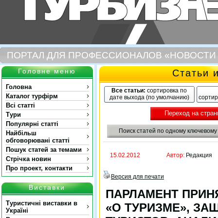
ПОРТАЛ ДЛЯ ПРОФЕССИОНАЛОВ «НОВОСТИ
Головне меню
Статьи 
Головна
Все статьи:
сортировка по
Каталог турфірм
дате выхода (по умолчанию)
сортир
Всі статті
Переход на стран
Тури
Популярні статті
Поиск статей по одному ключевому
Найбільш
обговорювані статті
Пошук статей за темами
15.02.2012
Автор:
Редакция
Стрічка новин
Про проект, контакти
Версия для печати
Виставки
ПАРЛАМЕНТ ПРИН
Туристичні виставки в
«О ТУРИЗМЕ», З
Україні