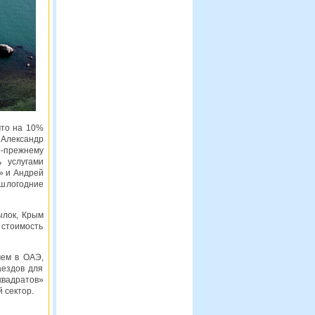
что на 10%
 Александр
о-прежнему
 услугами
» и Андрей
ошлогодние
ылок, Крым
стоимость
чем в ОАЭ,
аездов для
квадратов»
й сектор.