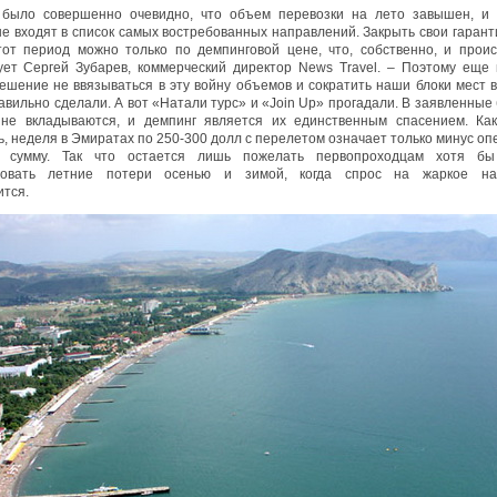
 было совершенно очевидно, что объем перевозки на лето завышен, и 
е входят в список самых востребованных направлений. Закрыть свои гаран
тот период можно только по демпинговой цене, что, собственно, и происх
ует Сергей Зубарев, коммерческий директор News Travel. – Поэтому еще
ешение не ввязываться в эту войну объемов и сократить наши блоки мест в
авильно сделали. А вот «Натали турс» и «Join Up» прогадали. В заявленные
не вкладываются, и демпинг является их единственным спасением. Ка
ь, неделя в Эмиратах по 250-300 долл с перелетом означает только минус оп
 сумму. Так что остается лишь пожелать первопроходцам хотя бы
ровать летние потери осенью и зимой, когда спрос на жаркое на
ится.