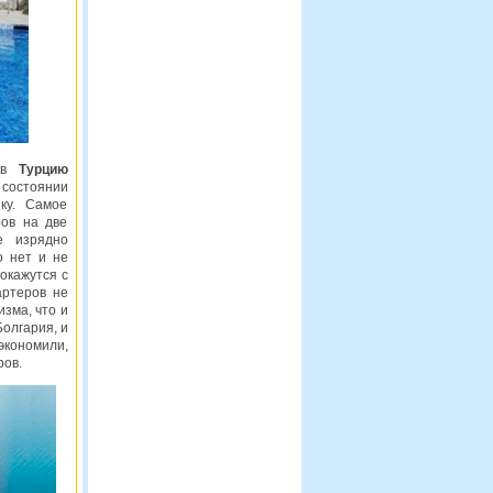
м в
Турцию
 состоянии
ку. Самое
ов на две
е изрядно
о нет и не
окажутся с
артеров не
изма, что и
Болгария, и
экономили,
ров.