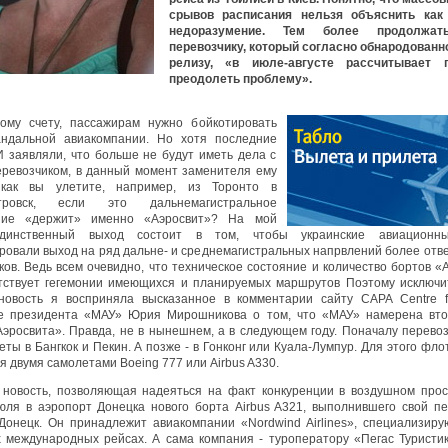
срывов расписания нельзя объяснить как
недоразумение. Тем более продолжат
перевозчику, который согласно обнародованн
релизу, «в июле-августе рассчитывает 
преодолеть проблему».
ому счету, пассажирам нужно бойкотировать
андальной авиакомпании. Но хотя последние
 заявляли, что больше не будут иметь дела с
ревозчиком, в данный момент заменителя ему
 как вы улетите, например, из Торонто в
тровск, если это дальнемагистральное
ние «держит» именно «Аэросвит»? На мой
единственный выход состоит в том, чтобы украинские авиационн
ровали выход на ряд дальне- и среднемагистральных напрвлений более отв
ков. Ведь всем очевидно, что техническое состояние и количество бортов «
тствует гегемонии имеющихся и планируемых маршрутов Поэтому исключи
овость я восприняла высказанное в комментарии сайту CAPA Centre fo
е президента «МАУ» Юрия Мирошникова о том, что «МАУ» намерена втор
Аэросвита». Правда, не в нынешнем, а в следующем году. Поначалу перевоз
ты в Бангкок и Пекин. А позже - в Гонконг или Куала-Лумпур. Для этого фл
я двумя самолетами Boeing 777 или Airbus A330.
новость, позволяющая надеяться на факт конкуренции в воздушном прос
юля в аэропорт Донецка нового борта Airbus A321, выполнившего свой п
Донецк. Он принадлежит авиакомпании «Nordwind Airlines», специализир
 международных рейсах. А сама компания - туроператору «Пегас Туристи