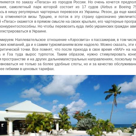
лняются по заказу «Пегаса» из городов России. Но очень хочется предпол
ния, самолетный парк которой состоит из 17 судов (Airbus и Boeing 7
сь в нишу регулярных чартерных перевозок из Украины. Резон, да еще какой
та отменяются визы Турцию, и поток в эту страну однозначно увеличитс
й «Пегас» окажется в прямом смысле на своих крыльях, его чартерные прогр
конкурентоспособны. Но чтобы перевозить куда либо украинских граждан ав
егистрироваться в Украине.
юмируем. Наплевательское отношение «Аэросвита» к пассажирам, в том числ
ских компаний, да и к самим туркомпаниям всем надоело. Можно сказать, эти
критической точки. Все помнят, что после прихода в свое время «МАУ» на н
 и Гоа туда вырос турпоток. Таким образом, нужно стимулировать кон
 пространстве и на других дальнемагистральных направлениях, поскольку п
евноваться не только за более удобные слоты, но и за качество обслуживани
лее гибкими в ценовых тарифах.