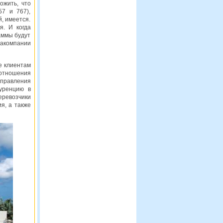
ожить, что
57 и 767),
, имеется.
я. И когда
аммы будут
иакомпании
е клиентам
 отношения
аправления
куренцию в
еревозчики
я, а также