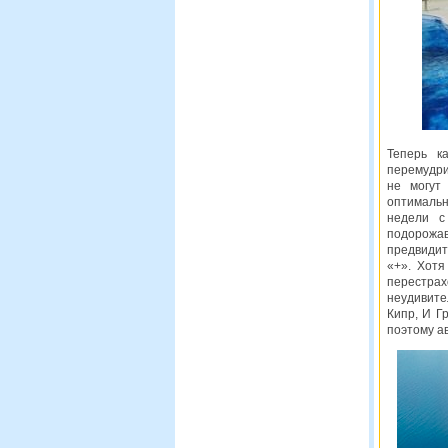
Теперь к
перемудри
не могут
оптималь
недели с
подорожав
предвидит
«+». Хотя
перестрахо
неудивител
Кипр, И Г
поэтому ав