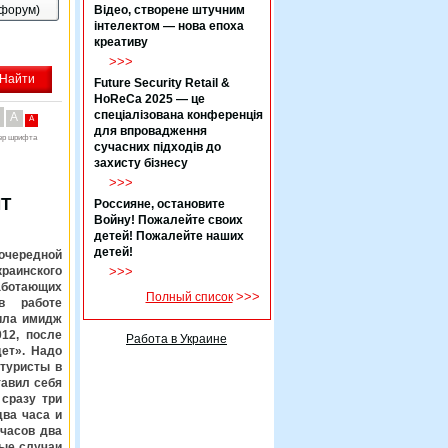
(форум)
Відео, створене штучним
інтелектом — нова епоха
креативу
>>>
Future Security Retail &
HoReCa 2025 — це
спеціалізована конференція
A
A
для впровадження
ер шрифта
сучасних підходів до
захисту бізнесу
>>>
Т
Россияне, остановите
Войну! Пожалейте своих
детей! Пожалейте наших
детей!
 очередной
раинского
>>>
аботающих
>>>
Полный список
в работе
ила имидж
12, после
Работа в Украине
дет». Надо
 туристы в
тавил себя
сразу три
два часа и
 часов два
вые случаи