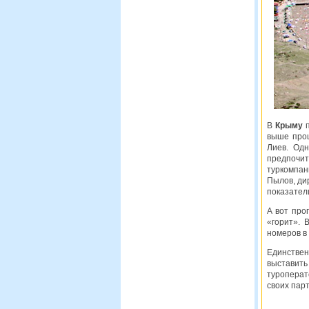
В
Крыму
п
выше прош
Лиев. Одн
предпочи
туркомпан
Пылов, ди
показател
А вот про
«горит».
номеров в 
Единствен
выставить
туроперат
своих парт