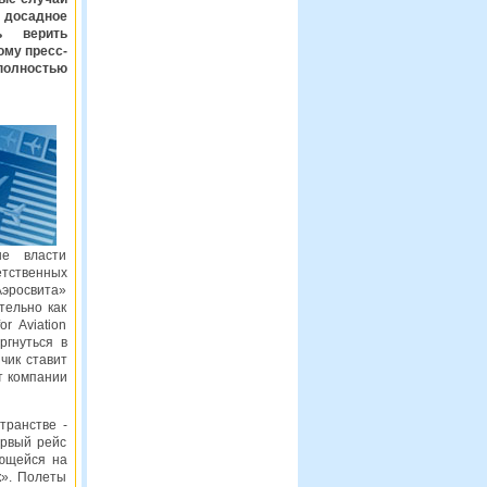
 досадное
ь верить
ому пресс-
полностью
ые власти
етственных
Аэросвита»
тельно как
r Aviation
гнуться в
чик ставит
от компании
транстве -
ервый рейс
ующейся на
к». Полеты