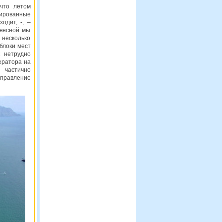
что летом
тированные
одит, -, –
 весной мы
 несколько
 блоки мест
к нетрудно
ератора на
 частично
правление