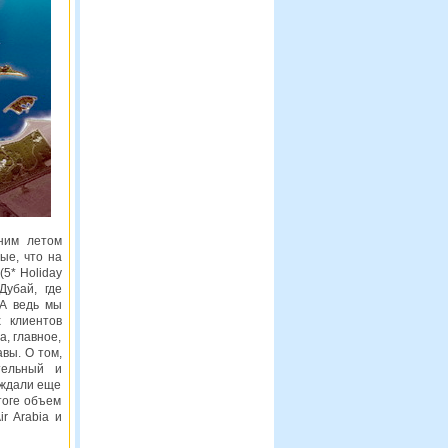
ним летом
ые, что на
(5* Holiday
Дубай, где
 А ведь мы
 клиентов
, главное,
вы. О том,
тельный и
еждали еще
тоге объем
r Arabia и