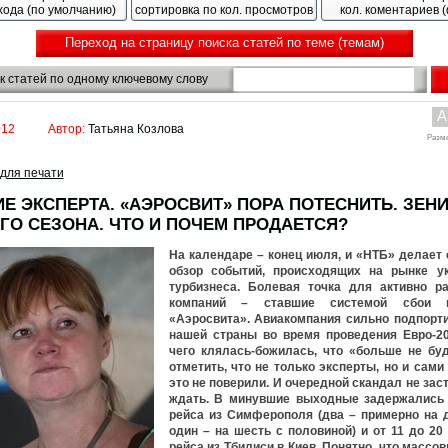
хода (по умолчанию)
сортировка по кол. просмотров
кол. коментариев 
Переход на страницу поиска статей по теме (темам)
к статей по одному ключевому слову
A
012
Автор:
Татьяна Козлова
Разм
для печати
Е ЭКСПЕРТА. «АЭРОСВИТ» ПОРА ПОТЕСНИТЬ. ЗЕНИ
ГО СЕЗОНА. ЧТО И ПОЧЕМ ПРОДАЕТСЯ?
На календаре – конец июля, и «НТБ» делает
обзор событий, происходящих на рынке ук
турбизнеса. Болевая точка для активно р
компаний – ставшие системой сбои 
«Аэросвита». Авиакомпания сильно подпорт
нашей страны во время проведения Евро-20
чего клялась-божилась, что «больше не бу
отметить, что не только эксперты, но и сами
это не поверили. И очередной скандал не зас
ждать. В минувшие выходные задержались 
рейса из Симферополя (два – примерно на 
один – на шесть с половиной) и от 11 до 20
рейса из Тбилиси в Киев. Понятно, что массо