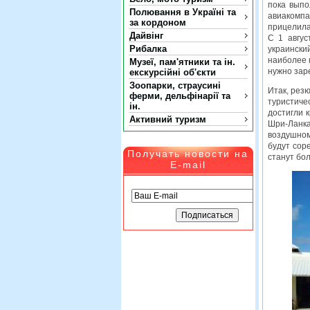
пока выпо
Полювання в Україні та
авиакомпа
за кордоном
прицелила
Дайвінг
С 1 авгус
Рибалка
украински
наиболее 
Музеї, пам'ятники та ін.
нужно зар
екскурсійні об'єкти
Зоопарки, страусині
Итак, рез
ферми, дельфінарії та
туристиче
ін.
достигли 
Активний туризм
Шри-Ланка
воздушном
будут сор
Получать новости на
станут бо
E-mail