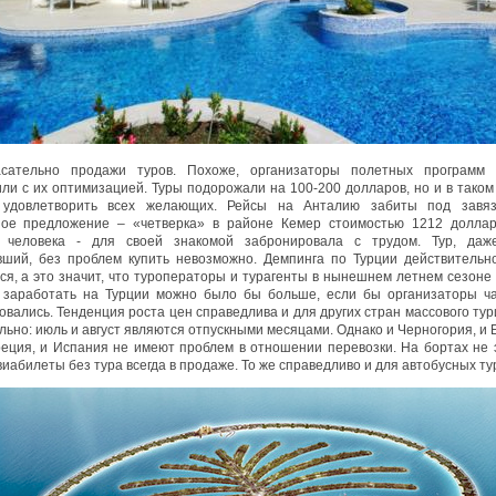
асательно продажи туров. Похоже, организаторы полетных програм
ли с их оптимизацией. Туры подорожали на 100-200 долларов, но и в таком
 удовлетворить всех желающих. Рейсы на Анталию забиты под завяз
ное предложение – «четверка» в районе Кемер стоимостью 1212 доллар
 человека - для своей знакомой забронировала с трудом. Тур, даж
ший, без проблем купить невозможно. Демпинга по Турции действительн
ся, а это значит, что туроператоры и турагенты в нынешнем летнем сезоне 
 заработать на Турции можно было бы больше, если бы организаторы ч
вались. Тенденция роста цен справедлива и для других стран массового тур
ьно: июль и август являются отпускными месяцами. Однако и Черногория, и 
реция, и Испания не имеют проблем в отношении перевозки. На бортах не 
иабилеты без тура всегда в продаже. То же справедливо и для автобусных ту