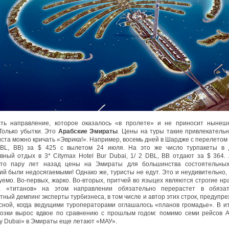
сть направление, которое оказалось «в пролете» и не приносит нынеш
Только убытки. Это
Арабские Эмираты
. Цены на туры такие привлекательн
ста можно кричать «Эврика!». Например, восемь дней в Шардже с перелетом 
DBL, BB) за $ 425 с вылетом 24 июля. На это же число турпакеты в 
вный отдых в 3* Citymax Hotel Bur Dubai, 1/ 2 DBL, BB отдают за $ 364.
что пару лет назад цены на Эмираты для большинства состоятельных
ий были недосягаемыми! Однако же, туристы не едут. Это и неудивительно, а
уемо. Во-первых, жарко. Во-вторых, притчей во языцех являются строгие нра
а «титанов» на этом направлении обязательно перерастет в обяза
тный демпинг эксперты турбизнеса, в том числе и автор этих строк, предупр
сной, когда ведущими туроператорами оглашалось «планов громадье». В и
озки вырос вдвое по сравнению с прошлым годом: помимо семи рейсов Ai
ly Dubai» в Эмираты еще летают «МАУ».