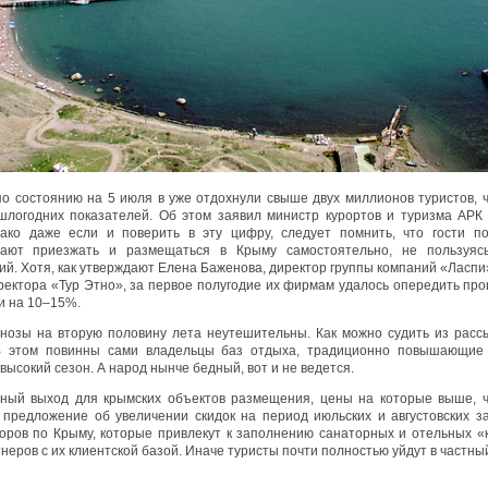
о состоянию на 5 июля в уже отдохнули свыше двух миллионов туристов, 
логодних показателей. Об этом заявил министр курортов и туризма АРК
ако даже если и поверить в эту цифру, следует помнить, что гости п
тают приезжать и размещаться в Крыму самостоятельно, не пользуясь
ий. Хотя, как утверждают Елена Баженова, директор группы компаний «Ласпи
ректора «Тур Этно», за первое полугодие их фирмам удалось опередить пр
и на 10–15%.
гнозы на вторую половину лета неутешительны. Как можно судить из расс
 В этом повинны сами владельцы баз отдыха, традиционно повышающие 
высокий сезон. А народ нынче бедный, вот и не ведется.
ный выход для крымских объектов размещения, цены на которые выше, 
 предложение об увеличении скидок на период июльских и августовских з
оров по Крыму, которые привлекут к заполнению санаторных и отельных «
неров с их клиентской базой. Иначе туристы почти полностью уйдут в частны