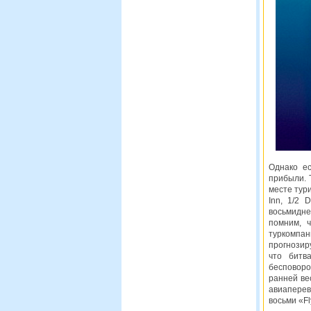
Однако е
прибыли. 
месте тури
Inn, 1/2 
восьмидне
помним, 
туркомпан
прогнозир
что битв
бесповоро
ранней ве
авиаперев
восьми «F