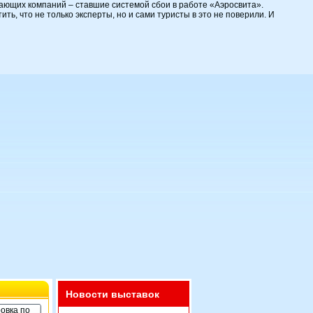
тающих компаний – ставшие системой сбои в работе «Аэросвита».
ь, что не только эксперты, но и сами туристы в это не поверили. И
Новости выставок
овка по