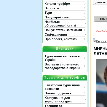
дате вы
Каталог турфірм
Всі статті
Тури
Популярні статті
Поис
Найбільш
обговорювані статті
Пошук статей за темами
20.07.2
Стрічка новин
Про проект, контакти
Версия 
Виставки
МНЕНИ
ЛЕТНЕ
Туристичні виставки в
Україні
Виставки з готельного
господарства в Україні
Послуги для турфірм
Електронні туристичні
розсилки
Візова підтримка
Харчування для
туристичних груп
Тренінги та