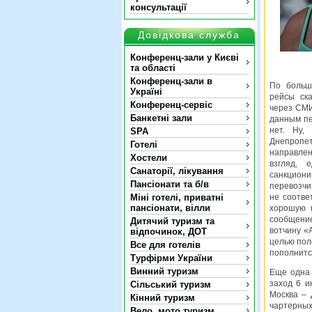
консультації
Довідкова служба
Конференц-зали у Києві
та області
Конференц-зали в
По больш
Україні
рейсы ск
Конференц-сервіс
через СМИ
Банкетні зали
данным пе
нет. Ну,
SPA
Днепропе
Готелі
направле
Хостели
взгляд, 
Санаторії, лікування
санкциони
Пансіонати та б/в
перевозчи
Міні готелі, приватні
не соотве
пансіонати, вілли
хорошую н
сообщени
Дитячий туризм та
вотчину «
відпочинок, ДОТ
целью поле
Все для готелів
пополнитс
Турфірми України
Винний туризм
Еще одна 
заход 6 и
Сільський туризм
Москва – 
Кінний туризм
чартерных
Вело, мото туризм