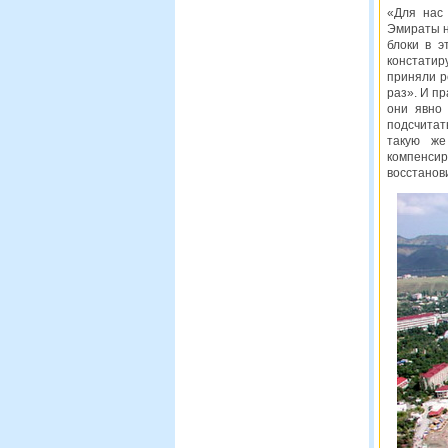
«Для нас
Эмираты н
блоки в э
констатир
приняли р
раз». И пр
они явно 
подсчитат
такую же
компенси
восстанов