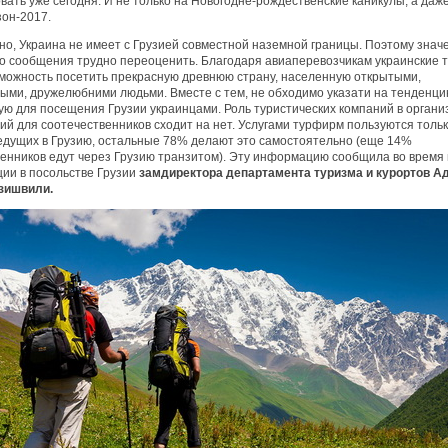
ать уже сегодня. И не только на Новогодне-рождественские каникулы, а даж
зон-2017.
тно, Украина не имеет с Грузией совместной наземной границы. Поэтому знач
о сообщения трудно переоценить. Благодаря авиаперевозчикам украинские 
можность посетить прекрасную древнюю страну, населенную открытыми,
ыми, дружелюбними людьми. Вместе с тем, не обходимо указати на тенденци
ую для посещения Грузии украинцами. Роль туристических компаний в органи
ий для соотечественников сходит на нет. Услугами турфирм пользуются толь
 едущих в Грузию, остальные 78% делают это самостоятельно (еще 14%
енников едут через Грузию транзитом). Эту информацию сообщила во время 
ии в посольстве Грузии
замдиректора департамента туризма и курортов А
зишвили.