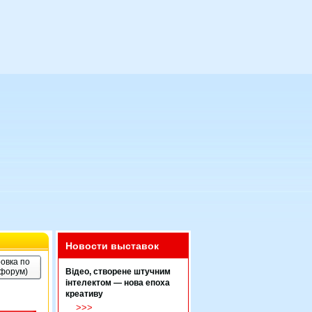
Новости выставок
овка по
(форум)
Відео, створене штучним
інтелектом — нова епоха
креативу
>>>