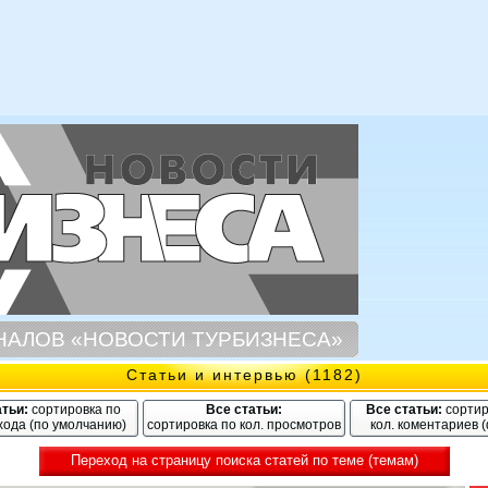
НАЛОВ «НОВОСТИ ТУРБИЗНЕСА»
Статьи и интервью (1182)
атьи:
сортировка по
Все статьи:
Все статьи:
сортир
хода (по умолчанию)
сортировка по кол. просмотров
кол. коментариев 
Переход на страницу поиска статей по теме (темам)