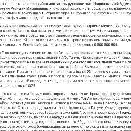
ов), - рассказала
первый заместитель руководителя Национальной Адми
Грузии Русудан Мамацашвили
, с которой журналисты общались по видео-скай
 рекламные кампании в 16 странах мира. О Грузии за рубежом вышли 200 пу
льных фильмов, передач и телесюжетов».
ный и полномочный посол Республики Грузия в Украине Михеил Уклеба
у
но вышеуказанные факторы плюс улучшение инфраструктуры и сервиса, на ч
я значительные средства, стали залогом увеличивающейся популярности с
транных гостей. Он также отметил, что в стране появилась горячая линия дл
ых сервисом. Линия работает круглосуточно
по номеру 0 800 800 909.
 Г-на посла, увеличение потока из Украины произошло также благодаря конк
 авиаперевозчиков (авиакомпании (МАУ, YanAir, «Днеправиа» и «Дарт»), сни
Присутствующий на встрече
генеральный директор авиакомпании YanAir Вл
ассказал, что его авиакомпания стала второй по объемам на рынке перевозо
 Грузией. И за этот неполный год перевезла более 25 тысяч в Батуми и около
 рейсами Киев-Батуми, Киев-Тбилиси и Одесса-Батуми, Одесса-Тбилиси. Это 
ем за аналогичный период 2015 года. Во время летнего сезона заполняемость
ставляла около 100%.
шка в том, что мы кормим пассажиров и наливаем им. Кроме того, осуществл
рта «Жуляны», что удобно пассажирам. На зиму
YanAir
по экономическим при
ейсы: оставит два на Тбилиси в четверг и воскресенье. Но на Новогодние пра
еличатся. Открыты продажи до и после Нового года в Батуми. Откуда туристы
 до горнолыжных курортов Гудаури, Бакуриани, Местию и новый курорт Годер
е на этих курортах, по словам
Русудан Мамацашвили
, колеблется в предела
с питанием) в гест-хаусах, а в гостиницах – от 60 долларов за номер. К слову,
 также во всех системах бронирования авиаперелет по указанным направлени