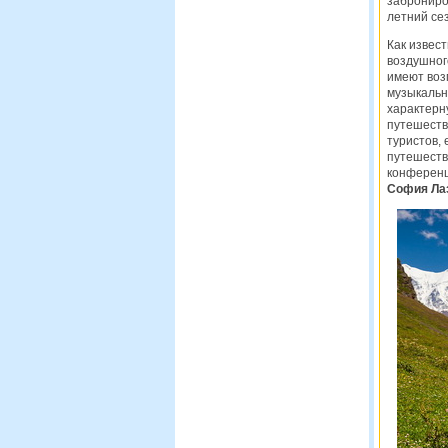
заброниров
летний се
Как извес
воздушног
имеют воз
музыкальн
характерн
путешеств
туристов,
путешеств
конференц
София Ла