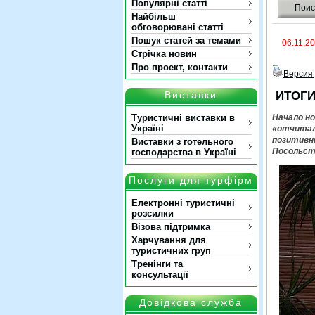
Популярні статті
Поис
Найбільш
обговорювані статті
Пошук статей за темами
06.11.2
Стрічка новин
Про проект, контакти
Версия 
Виставки
ИТОГИ
Туристичні виставки в
Начало но
Україні
«отчитал
позитивн
Виставки з готельного
Посольств
господарства в Україні
Послуги для турфірм
Електронні туристичні
розсилки
Візова підтримка
Харчування для
туристичних груп
Тренінги та
консультації
Довідкова служба