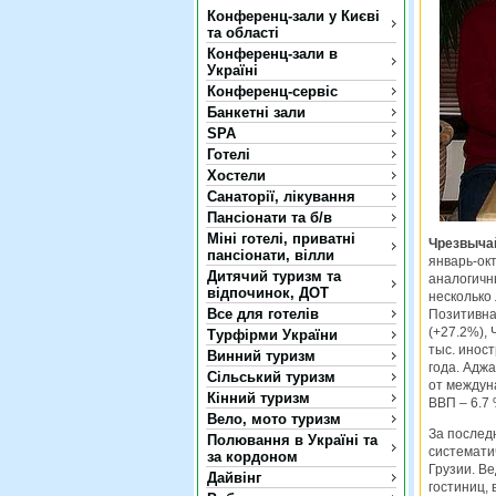
Конференц-зали у Києві
та області
Конференц-зали в
Україні
Конференц-сервіс
Банкетні зали
SPA
Готелі
Хостели
Санаторії, лікування
Пансіонати та б/в
Міні готелі, приватні
Чрезвычай
пансіонати, вілли
январь-ок
Дитячий туризм та
аналогичн
відпочинок, ДОТ
несколько 
Все для готелів
Позитивна
(+27.2%), 
Турфірми України
тыс. иност
Винний туризм
года. Аджа
Сільський туризм
от междун
Кінний туризм
ВВП – 6.7 
Вело, мото туризм
За последн
Полювання в Україні та
системати
за кордоном
Грузии. Ве
Дайвінг
гостиниц, 