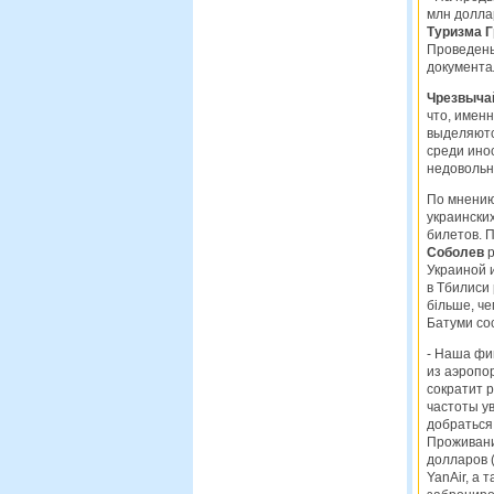
млн доллар
Туризма 
Проведены
документа
Чрезвычай
что, имен
выделяютс
среди инос
недовольн
По мнению
украинских
билетов. 
Соболев
р
Украиной и
в Тбилиси
більше, ч
Батуми со
- Наша фи
из аэропо
сократит р
частоты ув
добраться
Проживани
долларов (
YanAir, а