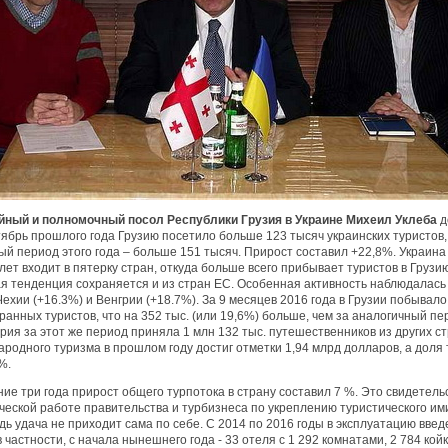
ный и полномочный посол Республики Грузия в Украине Михеил Уклеба
д
тябрь прошлого года Грузию посетило больше 123 тысяч украинских туристов,
ый период этого года – больше 151 тысяч. Прирост составил +22,8%. Украина
лет входит в пятерку стран, откуда больше всего прибывает туристов в Грузию
я тенденция сохраняется и из стран ЕС. Особенная активность наблюдалась
Чехии (+16.3%) и Венгрии (+18.7%). За 9 месяцев 2016 года в Грузии побывало
ранных туристов, что на 352 тыс. (или 19,6%) больше, чем за аналогичный пе
рия за этот же период приняла 1 млн 132 тыс. путешественников из других ст
ародного туризма в прошлом году достиг отметки 1,94 млрд долларов, а доля
%.
ие три года прирост общего турпотока в страну составил 7 %. Это свидетель
ческой работе правительства и турбизнеса по укреплению туристического и
дь удача не приходит сама по себе. С 2014 по 2016 годы в эксплуатацию вве
в частности, с начала нынешнего года - 33 отеля с 1 292 комнатами, 2 784 кой