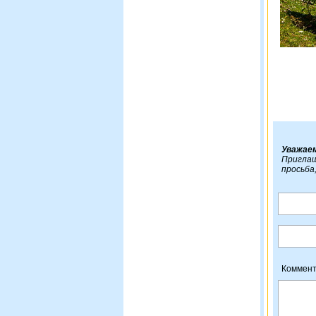
Уважае
Приглаш
просьба
Коммент