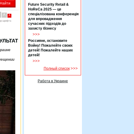
Future Security Retail &
HoReCa 2025 — це
спеціалізована конференція
A
A
для впровадження
ер шрифта
сучасних підходів до
захисту бізнесу
>>>
УЛЬТАТ
Россияне, остановите
Войну! Пожалейте своих
краине
детей! Пожалейте наших
детей!
мещении
>>>
>>>
Полный список
Работа в Украине