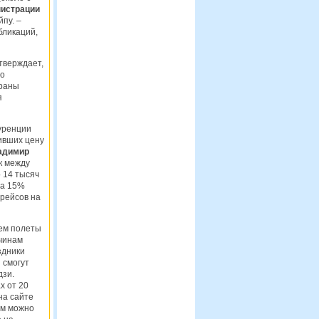
нистрации
пу. –
бликаций,
тверждает,
то
траны
я
уренции
зивших цену
адимир
к между
 14 тысяч
на 15%
 рейсов на
яем полеты
чинам
здники
 смогут
дзи.
х от 20
 на сайте
ям можно