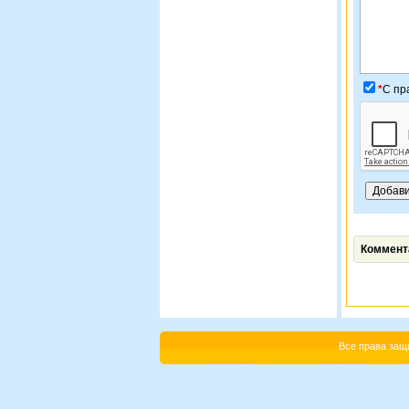
*
C пр
Коммент
Все права за