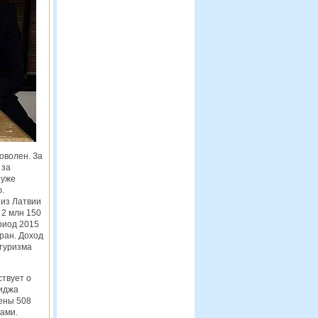
оволен. За
 за
 уже
.
 из Латвии
 2 млн 150
риод 2015
ран. Доход
 туризма
ствует о
миджа
дены 508
ками.