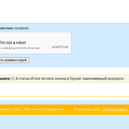
авилами согласен
ариев
(0)
К статье Итоги летнего сезона в Грузии: закономерный результат
щищены © 2010 - 2026 «Новости турбизнеса» Разработка сайта -
«Дельта сервис»