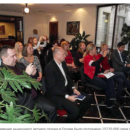
ижение нынешнего летнего сезона в Грузии было потрачено 15720 000 лари (