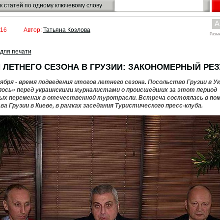
к статей по одному ключевому слову
A
016
Автор:
Татьяна Козлова
Разм
для печати
 ЛЕТНЕГО СЕЗОНА В ГРУЗИИ: ЗАКОНОМЕРНЫЙ РЕЗ
ября - время подведения итогов летнего сезона. Посольство Грузии в У
ось» перед украинскими журналистами о происшедших за этот период
ых переменах в отечественной туротрасли. Встреча состоялась в по
а Грузии в Киеве, в рамках заседания Туристического пресс-клуба.