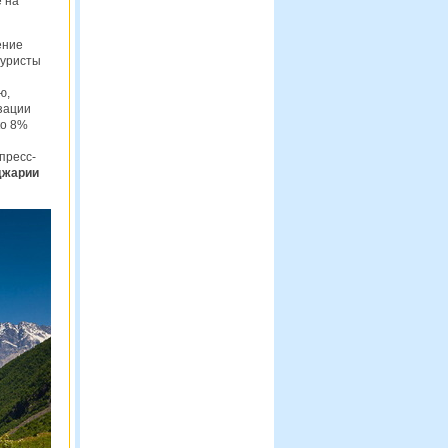
е на
ение
туристы
ю,
зации
ко 8%
пресс-
джарии