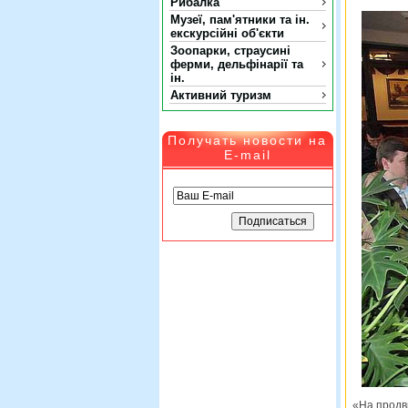
Рибалка
Музеї, пам'ятники та ін.
екскурсійні об'єкти
Зоопарки, страусині
ферми, дельфінарії та
ін.
Активний туризм
Получать новости на
E-mail
«На продв