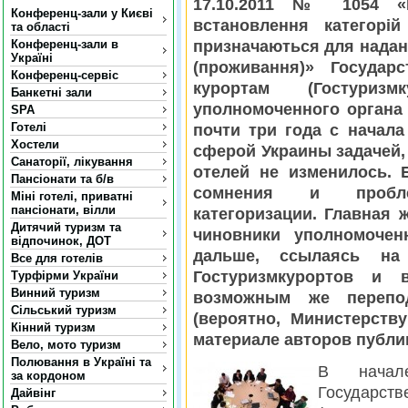
17.10.2011 № 1054 «
Конференц-зали у Києві
встановлення категорі
та області
Конференц-зали в
призначаються для надан
Україні
(проживання)» Государ
Конференц-сервіс
курортам (Гостуризм
Банкетні зали
уполномоченного органа 
SPA
Готелі
почти три года с начала
Хостели
сферой Украины задачей,
Санаторії, лікування
отелей не изменилось. 
Пансіонати та б/в
сомнения и пробле
Міні готелі, приватні
пансіонати, вілли
категоризации. Главная 
Дитячий туризм та
чиновники уполномочен
відпочинок, ДОТ
дальше, ссылаясь на 
Все для готелів
Гостуризмкурортов и 
Турфірми України
Винний туризм
возможным же перепод
Сільський туризм
(вероятно, Министерству
Кінний туризм
материале авторов публик
Вело, мото туризм
Полювання в Україні та
В начал
за кордоном
Государств
Дайвінг