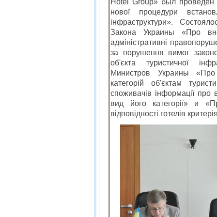
Hotel Group» был проведен
нової процедури встановл
інфраструктури». Состоял
Закона Украины «Про вн
адміністративні правопоруш
за порушення вимог законо
об'єкта туристичної інфр
Министров Украины «Про 
категорій об'єктам турис
споживачів інформації про в
вид його категорії» и «П
відповідності готелів критері