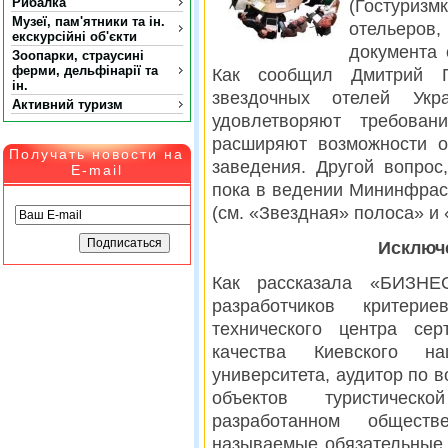
Рибалка
(Гостуризм
Музеї, пам'ятники та ін.
отельеро
екскурсійні об'єкти
документа 
Зоопарки, страусині
ферми, дельфінарії та
Как сообщил Дмитрий П
ін.
звездочных отелей Укр
Активний туризм
удовлетворяют требован
расширяют возможности о
Получать новости на
заведения. Другой вопрос
E-mail
пока в ведении Мининфраст
(см. «Звездная» полоса» и
Исключ
Как рассказала «БИЗНЕ
разработчиков критери
технического центра сер
качества Киевского нац
университета, аудитор по 
объектов туристическ
разработанном обществ
называемые обязательные,