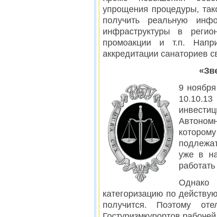
упрощения процедуры, так
получить реальную инфо
инфраструктуры в регио
промоакции и т.п. Нап
аккредитации санаториев 
«Зв
9 ноября
10.10.13
инвести
Автоном
которому
подлежат
уже в н
работать
Однако
категоризацию по действу
получится. Поэтому от
Гостуризмкурортов рабочей