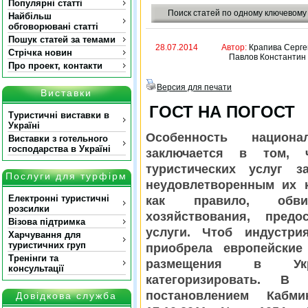
Популярні статті
Поиск статей по одному ключевому
Найбільш
обговорювані статті
Пошук статей за темами
28.07.2014
Автор:
Крапива Серге
Стрічка новин
Павлов Константин
Про проект, контакти
Версия для печати
Виставки
ГОСТ НА ПОГОСТ
Туристичні виставки в
Україні
Особенность национа
Виставки з готельного
господарства в Україні
заключается в том, ч
туристических услуг з
Послуги для турфірм
неудовлетворенным их к
Електронні туристичні
как правило, обви
розсилки
хозяйствования, предо
Візова підтримка
услуги. Чтоб индустри
Харчування для
туристичних груп
приобрела европейские
Тренінги та
размещения в Ук
консультації
категоризировать. В 
постановлением Кабм
Довідкова служба