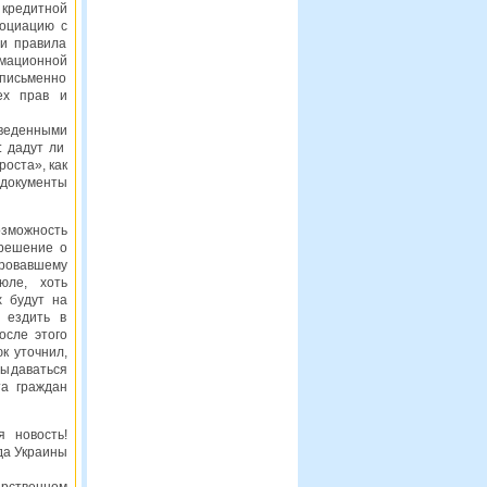
 кредитной
социацию с
 и правила
рмационной
н письменно
ех прав и
веденными
: дадут ли
роста», как
 документы
озможность
 решение о
ировавшему
юле, хоть
 будут на
т ездить в
осле этого
к уточнил,
выдаваться
та граждан
я новость!
да Украины