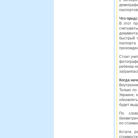
2 октября
демограф
паспортов
Что предс
В этот пр
считывать
документ
быстрый п
паспорта
прохожден
Стоит учи
фотографи
ребенка н
загранпас
Когда нач
Внутренни
Только по
Украине, 
обновлять
будет выд
По слов
биометрич
по стоимо
Кстати, р
стоимости