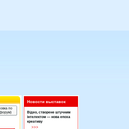
Новости выставок
овка по
(форум)
Відео, створене штучним
інтелектом — нова епоха
креативу
>>>