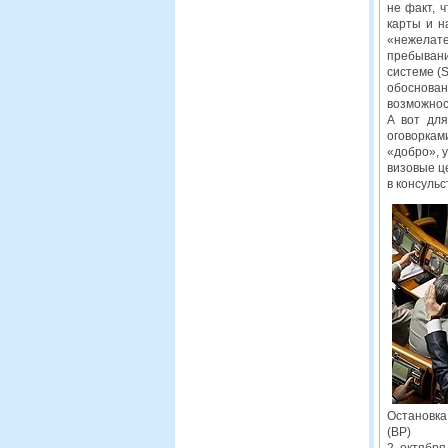
не факт, 
карты и н
«нежелате
пребывани
системе (S
обоснова
возможнос
А вот дл
оговоркам
«добро», у
визовые ц
в консульс
Остановка
(ВР)