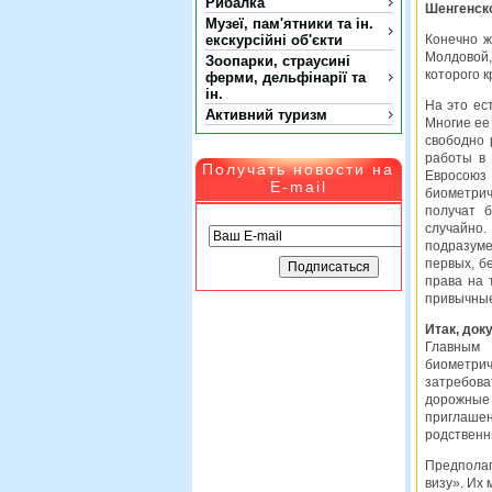
Рибалка
Шенгенско
Музеї, пам'ятники та ін.
екскурсійні об'єкти
Конечно ж
Молдовой,
Зоопарки, страусині
которого 
ферми, дельфінарії та
ін.
На это ес
Активний туризм
Многие ее
свободно 
работы в
Получать новости на
Евросоюз
E-mail
биометрич
получат 
случайно.
подразуме
первых, б
права на 
привычные
Итак, док
Главным
биометри
затребов
дорожные
приглаше
родственн
Предполаг
визу». Их