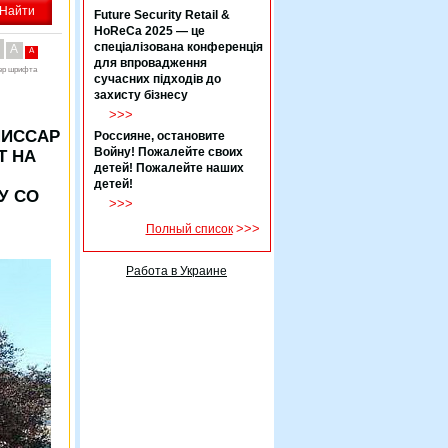
Future Security Retail &
HoReCa 2025 — це
спеціалізована конференція
A
A
для впровадження
ер шрифта
сучасних підходів до
захисту бізнесу
>>>
МИССАР
Россияне, остановите
Войну! Пожалейте своих
Т НА
детей! Пожалейте наших
детей!
У СО
>>>
>>>
Полный список
Работа в Украине