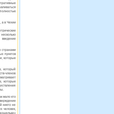
стративные
вливаться
 полностью
, а в Чехии
етрические
 несколько
 введение
о странами
ых пунктов
и, которые
в, который
тв-членов
матривает
в, которые
ществления
ны.
ак мало кто
тверждение
й никто не
ех человек,
«кошельке»