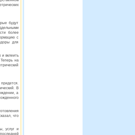
арственном
трических
орые будут
оддельными
сти более
формацию с
идоры для
 и вклеить
 Теперь на
етрический
 придется.
ический. В
ождении, а
рожденного
товления
казал, что
ы, услуг и
 последней