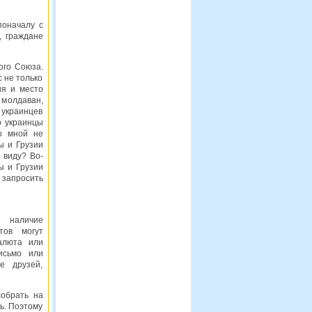
поначалу с
, граждане
ого Союза.
 не только
ия и место
молдаван,
украинцев
о украинцы
о мной не
ы и Грузии
 виду? Во-
ы и Грузии
 запросить
 наличие
тов могут
алюта или
исьмо или
е друзей,
собрать на
ь. Поэтому