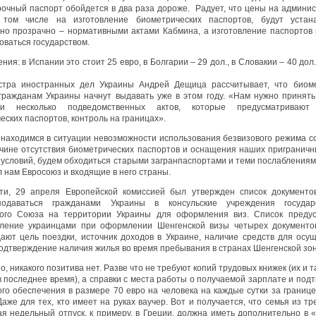
очный паспорт обойдется в два раза дороже. Радует, что цены на админи
в том числе на изготовление биометрических паспортов, будут устана
но прозрачно – нормативными актами Кабмина, а изготовление паспортов
оваться государством.
ния: в Испании это стоит 25 евро, в Болгарии – 29 дол., в Словакии – 40 дол.
стра иностранных дел Украины Андрей Дещица рассчитывает, что биом
гражданам Украины начнут выдавать уже в этом году. «Нам нужно принять
и несколько подведомственных актов, которые предусматривают
еских паспортов, контроль на границах».
 находимся в ситуации невозможности использования безвизового режима с
чине отсутствия биометрических паспортов и оснащения наших приграничн
 условий, будем обходиться старыми загранпаспортами и теми послаблениям
 нам Евросоюз и входящие в него страны.
ти, 29 апреля Европейской комиссией был утвержден список документо
одаваться гражданами Украины в консульские учреждения государс
кого Союза на территории Украины для оформления виз. Список предус
ление украинцами при оформлении Шенгенской визы четырех документо
ают цель поездки, источник доходов в Украине, наличие средств для осу
подтверждение наличия жилья во время пребывания в странах Шенгенской зо
, никакого позитива нет. Разве что не требуют копий трудовых книжек (их и т
в последнее время), а справки с места работы о получаемой зарплате и под
го обеспечения в размере 70 евро на человека на каждые сутки за границе
аже для тех, кто имеет на руках ваучер. Вот и получается, что семья из тр
я недельный отпуск, к примеру, в Греции, должна иметь дополнительно в 