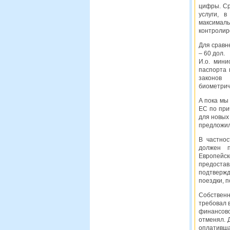
цифры. Ср
услуги, 
максималь
контролир
Для сравне
– 60 дол.
И.о. мини
паспорта 
законов 
биометрич
А пока мы
ЕС по при
для новых
предложил
В частнос
должен п
Европейс
предостав
подтвержд
поездки, 
Собственно
требовал 
финансово
отменял. Д
оплативша