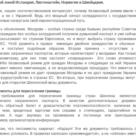
й зоной Исландия, Лихтенштейн, Норвегия и Швейцария.
е, наших соотечественников интересует, почему безвизовый режим ввели 
 а не с Украиной. Ведь это мощный сигнал солидарности с государством
кровью начертали свой евроинтеграционный путь.
ть объяснение. Молдова – особая страна среди бывших республик Советск
 граждане без особых затруднений получили румынский паспорт и уже сейчас
разъезжают по странам Евросоюза, но и могут выбрать страну проживан
 ЕС. Чтоб уравнять в правах имеющих двойное гражданство и обычных 
 и поступил подобным образом. Вторая причина – отсутствие у 
еских заграничных паспортов, которые наличествуют у молдаван. Как тольк
биометрику, для них тоже наступит «покращення». Это слово упомянут
 Ибо безвизовый режим для граждан Молдовы и следующих за ней Украин
вает именно смягчающую, а не вседозволяющую процедуру. Что имеется в
езвизовый режим не дает гражданам Молдовы и не даст гражданам Украин
трудоустройство в странах ЕС. Во-вторых, при пересечении границы могут
 для открытия Шенгенской визы документы.
ументы для пересечения границы
 требованием для пересечения границы стран Шенгена является
ческого заграничного паспорта. В качестве дополнительных докумен
ать обратный билет и доказательство платежеспособности: наличная в
 чеки, кредитные карточки или справки о стипендиях, гарантийное п
ние. А еще: ваучеры на проживание в гостинице или приглашени
иков, организаторов конференции.
аю, что пессимисты закричат: «Караул! Эти же документы требовалось 
 можно успокоить. В правилах написано «рекомендуется», а не «обязан» имет