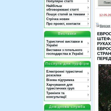
Популярні статті
Поис
Найбільш
обговорювані статті
Пошук статей за темами
12.05.2
Стрічка новин
Про проект, контакти
Версия 
Виставки
ЕВРОС
ШТЕФА
Туристичні виставки в
РУКАХ
Україні
ЕВРОС
Виставки з готельного
СТРАН
господарства в Україні
ПЕРЕ
Послуги для турфірм
Електронні туристичні
розсилки
Візова підтримка
Харчування для
туристичних груп
Тренінги та
консультації
Довідкова служба