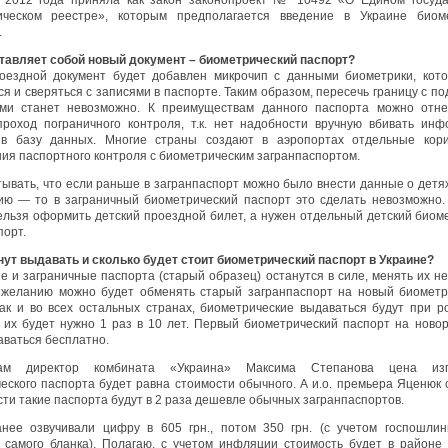
 2012 года приняла как закон законопроект № 10492 «О Едином госуд
ическом реестре», которым предполагается введение в Украине биоме
.
тавляет собой новый документ – биометрический паспорт?
оездной документ будет добавлен микрочип с данными биометрики, кот
ся и сверяться с записями в паспорте. Таким образом, пересечь границу с п
ами станет невозможно. К преимуществам данного паспорта можно отне
роход пограничного контроля, т.к. нет надобности вручную вбивать ин
 в базу данных. Многие страны создают в аэропортах отдельные кор
ия паспортного контроля с биометрическим загранпаспортом.
тывать, что если раньше в загранпаспорт можно было внести данные о детях
ю — то в заграничный биометрический паспорт это сделать невозможно.
ельзя оформить детский проездной билет, а нужен отдельный детский биом
порт.
нут выдавать и сколько будет стоит биометрический паспорт в Украине?
е и заграничные паспорта (старый образец) останутся в силе, менять их не
 желанию можно будет обменять старый загранпаспорт на новый биометр
как и во всех остальных странах, биометрические выдаваться будут при р
 их будет нужно 1 раз в 10 лет. Первый биометрический паспорт на ново
аваться бесплатно.
ам директор комбината «Украина» Максима Степанова цена изго
еского паспорта будет равна стоимости обычного. А и.о. премьера Яценюк с
сти такие паспорта будут в 2 раза дешевле обычных загранпаспортов.
анее озвучивали цифру в 605 грн., потом 350 грн. (с учетом госпошлин
 самого бланка). Полагаю, с учетом инфляции стоимость будет в районе