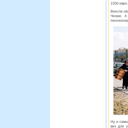
1500 евро.
Внесли св
Чехию. А
пенсионер
Ну, и сам
виз для у