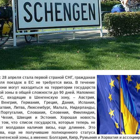
 28 апреля стала первой страной СНГ, гражданам
для поездок в ЕС не требуется виза. В течение
они могут находиться на территории государств
й зоны в общей сложности до 90 дней. Напомню:
С, входящие в Шенгенскую зону, – Австрия,
 Венгрия, Германия, Греция, Дания, Испания,
атвия, Литва, Люксембург, Мальта, Нидерланды,
Португалия, Словакия, Словения, Финляндия,
 Чехия, Швеция и Эстония. Хорошая новость
 том, что список государств, которые теперь не
от молдаван наличия визы, еще длиннее. Это
тва, еще не получившие полноценного статуса
нгенской зоны, а именно: Болгария, Кипр, Румыния и Хорватия и ассоции