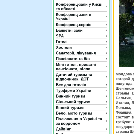
Конференц-зали у Києві
та області
Конференц-зали в
Україні
Конференц-сервіс
Банкетні зали
SPA
Готелі
Хостели
Санаторії, лікування
Пансіонати та б/в
Міні готелі, приватні
пансіонати, вілли
Молдова с
Дитячий туризм та
відпочинок, ДОТ
которой 
полугода 
Все для готелів
Шенгенско
Турфірми України
страны Е
Винний туризм
Бельгия,
Сільський туризм
Италия, Л
Кінний туризм
Польша, 
Франция,
Вело, мото туризм
состоит в
Полювання в Україні та
требуют 
за кордоном
государс
Дайвінг
страны Ше