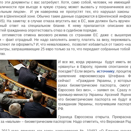
что эти документы с вас затребуют. Хотя, само собой, человек, не имеющий
аличности при въезде в чужую страну, может вызвать у пограничников ас
льным лицом». И уж наверняка не пропустят тех, кто нарушал законы
я в Шенгенской зоне. Обычно такие данные содержатся в Шенгенской инфо
IS). На заметку: в случае отказа впустить вас в ЕС, вам должен быть вруче
нный ответ на специальном бланке. К нему прилагается описание вс
тей гражданина опротестовать отказ в судебном порядке.
я оптимистов отмена визового режима со странами ЕС даже с вышепри
и – факт отрадный. Не надо заполнять анкету, платить за визу, переживать
спеют ли оформить? И, что немаловажно, позволит избавиться от такого «на
ентры, запрашивающие 25 евро только за то, что передают собранные тобой
тво.
И все же, когда украинцы будут иметь в
«рвануть» в Европу, приняв спонтанное
поездке? Если верить
источнику
, процит
заявление еврокомиссара Штефана Ф
сейчас! «Граждане Украины, у которых
руках биометрические паспорта, смогу
Евросоюз без виз», – заявил он. Сразу п
премьер-министр Украины Арсений Яценю
что биометрические паспорта не будут 
гражданам Украины, получившим паспор
РФ.
Граница Евросоюза открыта. Прекрасна
 за «малым» – биометрическим паспортом. Надо отметить, что Верховная Ра