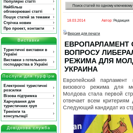
Популярні статті
Поиск статей по одному ключевому
Найбільш
обговорювані статті
Пошук статей за темами
18.03.2014
Автор:
Редакция
Стрічка новин
Про проект, контакти
Версия для печати
Виставки
ЕВРОПАРЛАМЕНТ 
Туристичні виставки в
ВОПРОСУ ЛИБЕРА
Україні
РЕЖИМА ДЛЯ МОЛ
Виставки з готельного
господарства в Україні
УКРАИНА
Послуги для турфірм
Европейский парламент
Електронні туристичні
визового режима для мо
розсилки
Молдова стала первой стр
Візова підтримка
отвечает всем критериям
Харчування для
туристичних груп
Следующий кандидат из ст
Тренінги та
консультації
Довідкова служба