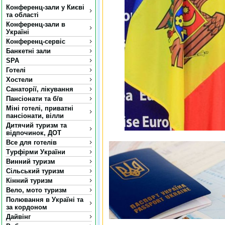
Конференц-зали у Києві
та області
Конференц-зали в
Україні
Конференц-сервіс
Банкетні зали
SPA
Готелі
Хостели
Санаторії, лікування
Пансіонати та б/в
Міні готелі, приватні
пансіонати, вілли
Дитячий туризм та
відпочинок, ДОТ
Все для готелів
Турфірми України
Винний туризм
Сільський туризм
Кінний туризм
Вело, мото туризм
Полювання в Україні та
за кордоном
Дайвінг