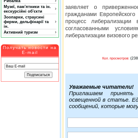
Рибалка
заявляет о приверженн
Музеї, пам'ятники та ін.
екскурсійні об'єкти
гражданами Европейского
Зоопарки, страусині
процесс либерализации 
ферми, дельфінарії та
ін.
согласованными услови
Активний туризм
либерализации визового ре
Получать новости на
E-mail
(
Кол. просмотров:
Уважаемые читатели!
Приглашаем принять
освещенной в статье. Е
сообщений, которые мог