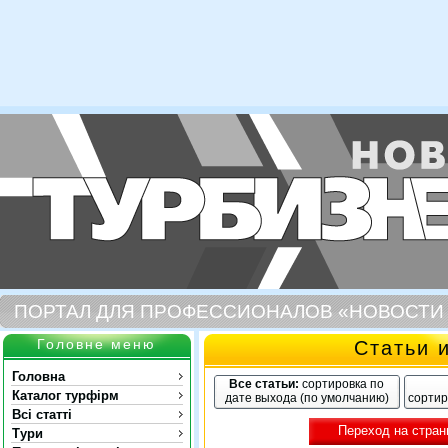
ПОРТАЛ ДЛЯ ПРОФЕССИОНАЛОВ «НОВОСТИ
Головне меню
Статьи 
Головна
Все статьи:
сортировка по
Каталог турфірм
дате выхода (по умолчанию)
сортир
Всі статті
Переход на стран
Тури