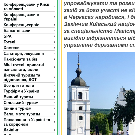
упроваджувати та розвив
Конференц-зали у Києві
та області
захід за його участі не в
Конференц-зали в
в Черкасах народився, і 
Україні
Закінчив Київський наці
Конференц-сервіс
за спеціальністю Магістр
Банкетні зали
SPA
вигідно відрізняється ві
Готелі
управлінні державними с
Хостели
Санаторії, лікування
Пансіонати та б/в
Міні готелі, приватні
пансіонати, вілли
Дитячий туризм та
відпочинок, ДОТ
Все для готелів
Турфірми України
Винний туризм
Сільський туризм
Кінний туризм
Вело, мото туризм
Полювання в Україні та
за кордоном
Дайвінг