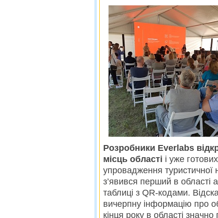
Розробники Everlabs відк
місць області
і уже готови
упровадження туристичної н
з’явився перший в області а
таблиці з QR-кодами. Відск
вичерпну інформацію про об’
кінця року в області значно