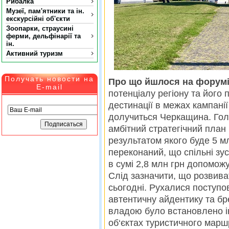
Рибалка
Музеї, пам'ятники та ін.
екскурсійні об'єкти
Зоопарки, страусині
ферми, дельфінарії та
ін.
Активний туризм
Получать новости на
Про що йшлося на форум
E-mail
потенціалу регіону та його
дестинації в межах кампані
долучиться Черкащина. Гол
амбітний стратегічний план
результатом якого буде 5 мл
переконаний, що спільні зус
в сумі 2,8 млн грн допомож
Слід зазначити, що розвива
сьогодні. Рухалися поступо
автентичну айдентику та б
владою було встановлено і
об‘єктах туристичного мар