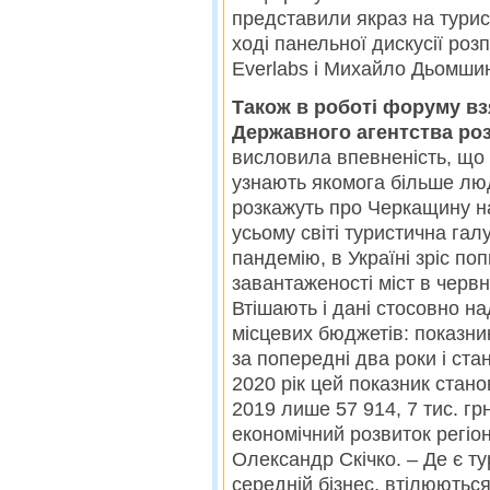
представили якраз на турис
ході панельної дискусії роз
Everlabs і Михайло Дьомшин,
Також в роботі форуму вз
Державного агентства роз
висловила впевненість, що 
узнають якомога більше лю
розкажуть про Черкащину на
усьому світі туристична га
пандемію, в Україні зріс по
завантаженості міст в червн
Втішають і дані стосовно н
місцевих бюджетів: показни
за попередні два роки і стан
2020 рік цей показник станов
2019 лише 57 914, 7 тис. гр
економічний розвиток регіо
Олександр Скічко. – Де є ту
середній бізнес, втілюються