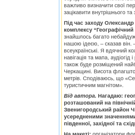
важливо визначити свої пер
зацікавити внутрішнього та 
Під час заходу Олександр
комплексу “Географічний 
знайшлось багато небайдуж
нашою ідеєю, – сказав він. 
всеукраїнські. Я вдячний к
навігація та мапа, аудіогід 
також буде розміщений най
Черкащині. Висота флагшток
метрів. Сподіваюсь, що «Се
туристичним магнітом».
Від автора.
Нагадаю: гео
розташований на північній
Звенигородський район Че
усередненими значеннями 
південної, західної та схід
На макеті:
організатори Фо