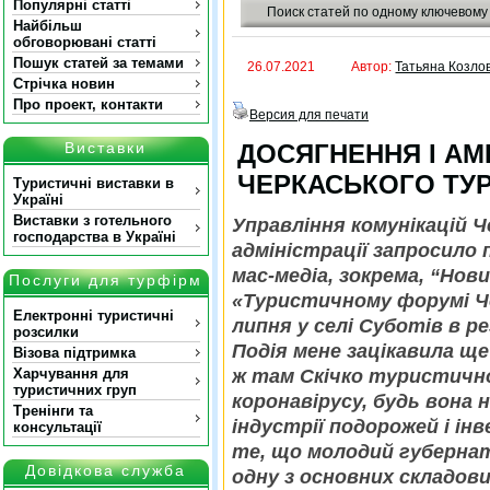
Популярні статті
Поиск статей по одному ключевому
Найбільш
обговорювані статті
Пошук статей за темами
26.07.2021
Автор:
Татьяна Козло
Стрічка новин
Про проект, контакти
Версия для печати
Виставки
ДОСЯГНЕННЯ І АМ
ЧЕРКАСЬКОГО ТУ
Туристичні виставки в
Україні
Виставки з готельного
Управління комунікацій Ч
господарства в Україні
адміністрації запросило 
мас-медіа, зокрема, “Нов
Послуги для турфірм
«Туристичному форумі Че
Електронні туристичні
липня у селі Суботів в р
розсилки
Подія мене зацікавила ще
Візова підтримка
Харчування для
ж там Скічко туристично
туристичних груп
коронавірусу, будь вона 
Тренінги та
індустрії подорожей і інв
консультації
те, що молодий губерна
Довідкова служба
одну з основних складови