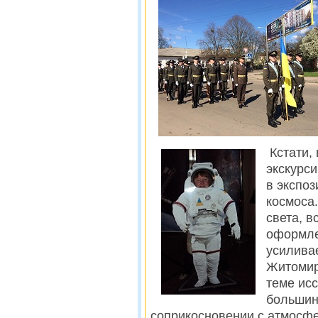
Кстати, 
экскурс
в экспо
космоса
света, в
оформле
усилива
Житомир
теме ис
большин
соприкосновении с атмосфе