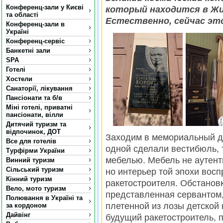
Конференц-зали у Києві
который находится в Жи
та області
Естественно, сейчас это
Конференц-зали в
Україні
Конференц-сервіс
Банкетні зали
SPA
Готелі
Хостели
Санаторії, лікування
Пансіонати та б/в
Міні готелі, приватні
пансіонати, вілли
Дитячий туризм та
відпочинок, ДОТ
Заходим в мемориальный дом
Все для готелів
одной сделали вестибюль, 
Турфірми України
мебелью. Мебель не аутент
Винний туризм
Сільський туризм
но интерьер той эпохи вос
Кінний туризм
ракетостроителя. Обстановк
Вело, мото туризм
представленная сервантом,
Полювання в Україні та
плетенной из лозы детской 
за кордоном
Дайвінг
будущий ракетостроитель, 