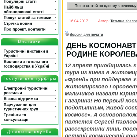
Популярні статті
Поиск статей по одному ключевому
Найбільш
обговорювані статті
Пошук статей за темами
16.04.2017
Автор:
Татьяна Козло
Стрічка новин
Про проект, контакти
Версия для печати
Виставки
ДЕНЬ КОСМОНАВТ
Туристичні виставки в
РОДИНЕ КОРОЛЕВ
Україні
Виставки з готельного
12 апреля приобщилась к
господарства в Україні
тура из Киева в Житоми
Послуги для турфірм
«Френд» при поддержке 
Житомирского Горсовета
Електронні туристичні
розсилки
мальчиков назвали Юриям
Візова підтримка
Гагарина! Но первый кос
Харчування для
подопытным, живой сос
туристичних груп
космосе». А основополо
Тренінги та
консультації
является Сергей Павлов
рассекретили лишь посл
Довідкова служба
великий космический кон