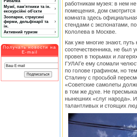
Рибалка
работникам музея: в нем не
Музеї, пам'ятники та ін.
помещения, дом смотрится
екскурсійні об'єкти
Зоопарки, страусині
комната здесь официальная
ферми, дельфінарії та
стендами с экспонатами, п
ін.
Кололева в Москве.
Активний туризм
Как уже многие знают, путь
Получать новости на
соотечественника, не был у
E-mail
провел в тюрьмах и лагеря
ГУЛАГе ему сломали челюст
по голове графином, но те
Сталину с просьбой пересм
«Советские самолеты долж
в том же духе. Не пресмыка
нынешних «слуг народа». И
талантливых и стоящих лю