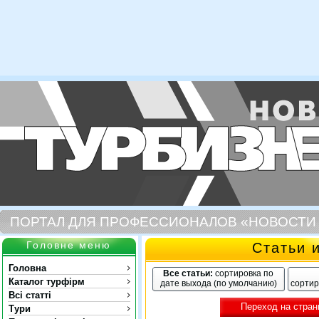
ПОРТАЛ ДЛЯ ПРОФЕССИОНАЛОВ «НОВОСТИ
Головне меню
Статьи 
Головна
Все статьи:
сортировка по
Каталог турфірм
дате выхода (по умолчанию)
сортир
Всі статті
Переход на стран
Тури