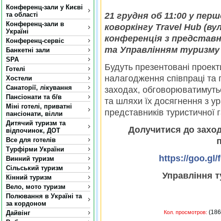
Конференц-зали у Києві
та області
21 грудня об 11:00 у пер
Конференц-зали в
коворкінгу Travel Hub (ву
Україні
конференція з представ
Конференц-сервіс
та Управлінням туризму 
Банкетні зали
SPA
Будуть презентовані проект
Готелі
налагодження співпраці та п
Хостели
Санаторії, лікування
заходах, обговорюватимутьс
Пансіонати та б/в
та шляхи їх досягнення з у
Міні готелі, приватні
представників туристичної г
пансіонати, вілли
Дитячий туризм та
Долучитися до захо
відпочинок, ДОТ
Все для готелів
Турфірми України
https://goo.g
Винний туризм
Сільський туризм
Управління 
Кінний туризм
Вело, мото туризм
Полювання в Україні та
за кордоном
(
Дайвінг
Кол. просмотров: