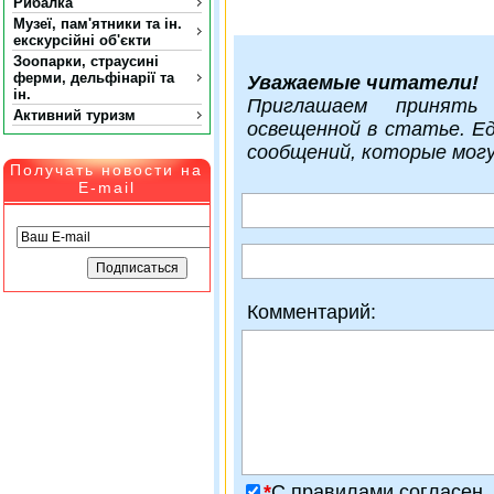
Рибалка
Музеї, пам'ятники та ін.
екскурсійні об'єкти
Зоопарки, страусині
ферми, дельфінарії та
Уважаемые читатели!
ін.
Приглашаем принять
Активний туризм
освещенной в статье. Е
сообщений, которые мог
Получать новости на
E-mail
Комментарий:
*
C правилами согласен