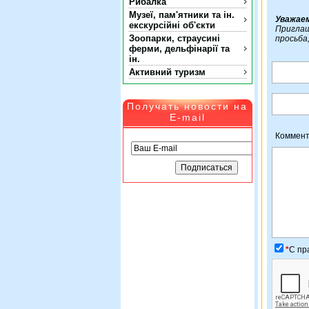
Рибалка
Музеї, пам'ятники та ін.
Уважае
екскурсійні об'єкти
Приглаш
Зоопарки, страусині
просьба
ферми, дельфінарії та
ін.
Активний туризм
Получать новости на
E-mail
Коммент
*
C пр