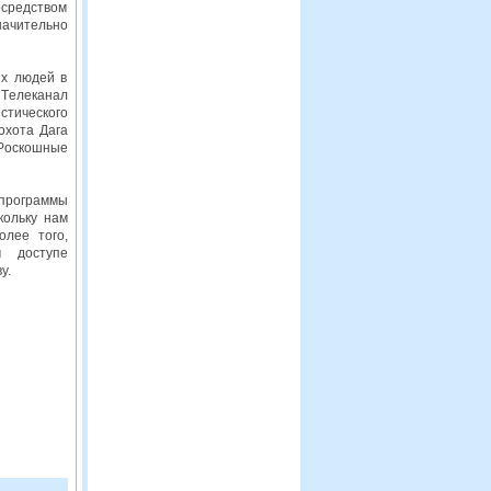
осредством
ачительно
ых людей в
Телеканал
стического
охота Дага
«Роскошные
программы
кольку нам
олее того,
м доступе
у.