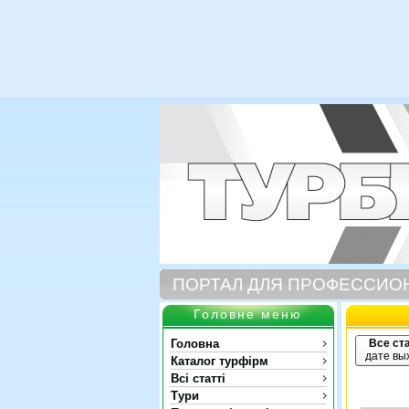
ПОРТАЛ ДЛЯ ПРОФЕССИО
Головне меню
Головна
Все ст
дате вы
Каталог турфірм
Всі статті
Тури