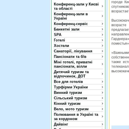
городе Ки
Конференц-зали у Києві
спутнико
та області
возрастает
Конференц-зали в
Україні
Высококач
Конференц-сервіс
возрасте
Банкетні зали
предлагае
направлен
SPA
Гарднера»
Готелі
поместья»,
Хостели
Санаторії, лікування
«Важными
Пансіонати та б/в
собственн
Міні готелі, приватні
также ест
пансіонати, вілли
телекана
высококач
Дитячий туризм та
відпочинок, ДОТ
Все для готелів
Турфірми України
Винний туризм
Сільський туризм
Кінний туризм
Вело, мото туризм
Полювання в Україні та
за кордоном
Дайвінг