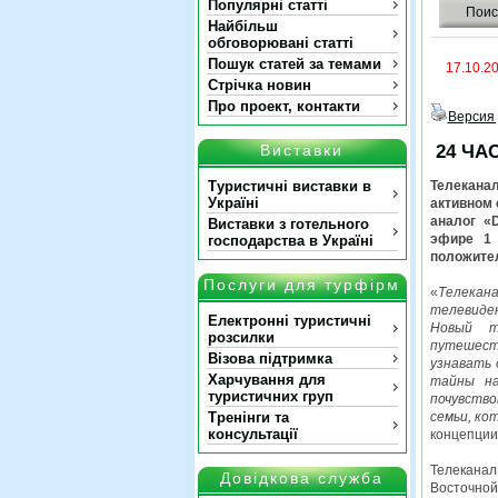
Популярні статті
Поис
Найбільш
обговорювані статті
Пошук статей за темами
17.10.2
Стрічка новин
Про проект, контакти
Версия 
Виставки
24 ЧА
Туристичні виставки в
Телеканал
Україні
активном 
аналог «D
Виставки з готельного
эфире 1 
господарства в Україні
положител
Послуги для турфірм
«
Телекан
телевиде
Електронні туристичні
Новый т
розсилки
путешеств
Візова підтримка
узнавать 
Харчування для
тайны н
туристичних груп
почувство
Тренінги та
семьи, ко
консультації
концепции
Телеканал
Довідкова служба
Восточной