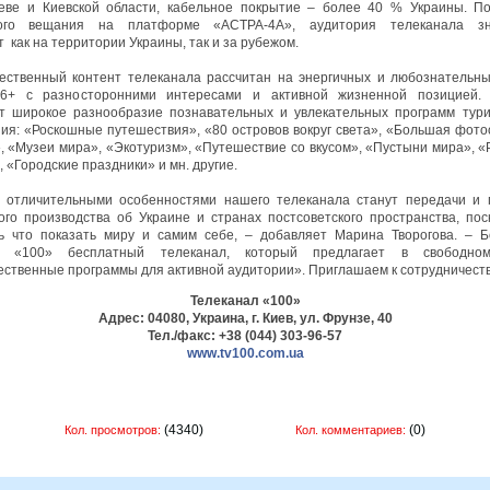
еве и Киевской области, кабельное покрытие – более 40 % Украины. П
вого вещания на платформе «АСТРА-4А», аудитория телеканала зн
 как на территории Украины, так и за рубежом.
ественный контент телеканала рассчитан на энергичных и любознательн
 6+ с разносторонними интересами и активной жизненной позицией. 
т широкое разнообразие познавательных и увлекательных программ тури
ия: «Роскошные путешествия», «80 островов вокруг света», «Большая фото
, «Музеи мира», «Экотуризм», «Путешествие со вкусом», «Пустыни мира», 
 «Городские праздники» и мн. другие.
 отличительными особенностями нашего телеканала станут передачи и 
ого производства об Украине и странах постсоветского пространства, пос
ь что показать миру и самим себе, – добавляет Марина Творогова. – Б
л «100» бесплатный телеканал, который предлагает в свободно
ественные программы для активной аудитории». Приглашаем к сотрудничеств
Телеканал «100»
Адрес:
04080, Украина,
г. Киев,
ул. Фрунзе, 40
Тел./факс: +38 (044) 303-96-57
www.tv100.com.ua
(4340)
(0)
Кол. просмотров:
Кол. комментариев: