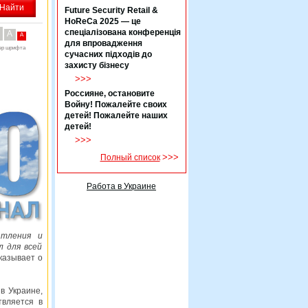
Future Security Retail &
HoReCa 2025 — це
спеціалізована конференція
A
A
для впровадження
ер шрифта
сучасних підходів до
захисту бізнесу
>>>
Россияне, остановите
Войну! Пожалейте своих
детей! Пожалейте наших
детей!
>>>
>>>
Полный список
Работа в Украине
тления и
л для всей
сказывает о
в Украине,
твляется в