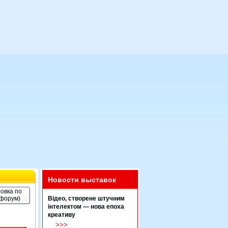
Новости выставок
овка по
(форум)
Відео, створене штучним
інтелектом — нова епоха
креативу
>>>