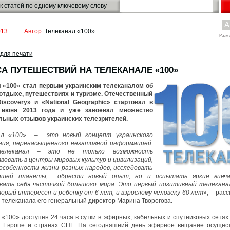
к статей по одному ключевому слову
A
013
Автор:
Телеканал «100»
Разм
для печати
СА ПУТЕШЕСТВИЙ НА ТЕЛЕКАНАЛЕ «100»
 «100» стал первым украинским телеканалом об
отдыхе, путешествиях и туризме. Отечественный
iscovery» и «National Geographic» стартовал в
июня 2013 года и уже завоевал множество
ьных отзывов украинских телезрителей.
ал «100» – это новый концепт украинского
ния, перенасыщенного негативной информацией.
елеканал – это не только возможность
овать в центры мировых культур и цивилизаций,
особенности жизни разных народов, исследовать
ашей планеты, обрести новый опыт, но и испытать яркие впеча
вать себя частичкой большого мира. Это первый позитивный телекана
торый интересен и ребенку от 6 лет, и взрослому человеку 60 лет
», – рас
 телеканала его генеральный директор Марина Творогова.
 «100» доступен 24 часа в сутки в эфирных, кабельных и спутниковых сетях 
 Европе и странах СНГ. На сегодняшний день эфирное вещание осущес