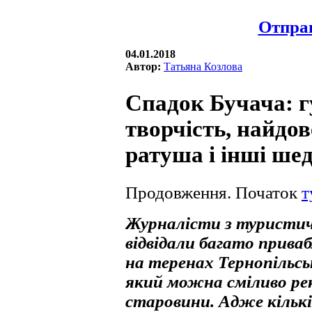
Отправ
04.01.2018
Автор:
Татьяна Козлова
Спадок Бучача: гу
творчість, найдо
ратуша і інші ше
Продовження. Початок
т
Журналісти з туристич
відвідали багато прива
на теренах Тернопільськ
який можна сміливо ре
старовини. Адже кільк