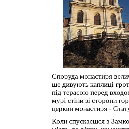
Споруда монастиря велич
ще дивують каплиці-гро
під терасою перед входо
мурі стіни зі сторони го
церкви монастиря - Стату
Коли спускаєшся з Замко