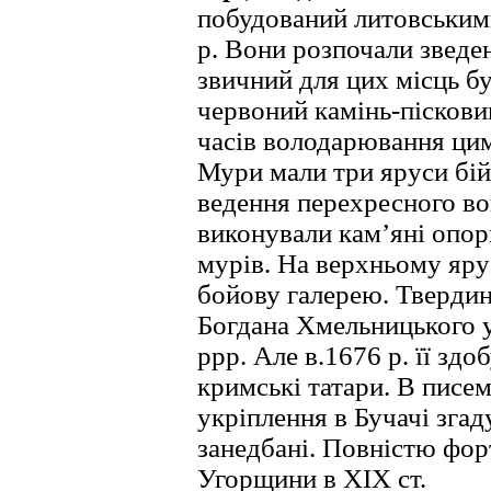
побудований литовськи
р. Вони розпочали зведе
звичний для цих місць бу
червоний камінь-пісковик
часів володарювання ци
Мури мали три яруси бій
ведення перехресного в
виконували кам’яні опор
мурів. На верхньому яру
бойову галерею. Твердин
Богдана Хмельницького у 
ррр. Але в.1676 р. її здо
кримські татари. В писе
укріплення в Бучачі згад
занедбані. Повністю фор
Угорщини в XIX ст.