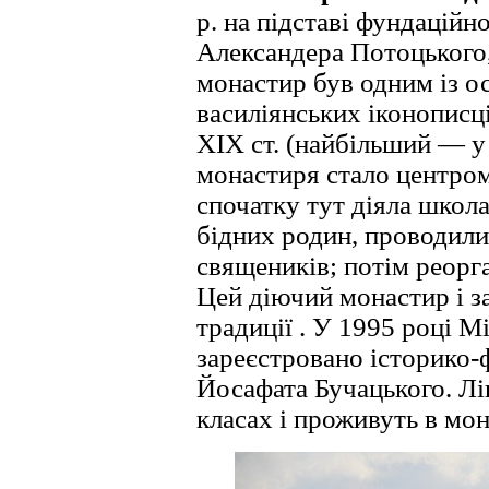
р. на підставі фундаційн
Александера Потоцького,
монастир був одним із о
василіянських іконописц
XIX ст. (найбільший — у
монастиря стало центром 
спочатку тут діяла школа-
бідних родин, проводили
священиків; потім реорга
Цей діючий монастир і з
традиції . У 1995 році М
зареєстровано історико-ф
Йосафата Бучацького. Лі
класах і проживуть в мо