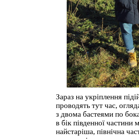
Зараз на укріплення піді
проводять тут час, огля
з двома бастеями по бок
в бік південної частини 
найстаріша, північна час