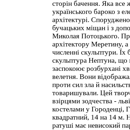
сторін бачення. Яка все
українського бароко з е
архітектурі. Споруджено
бучацьких міщан і з доп
Миколая Потоцького. Пр
архітектору Меретину, а
численні скульптури. Їх 
скульптура Нептуна, що
заспокоює розбурхані хв
велетня. Вони відобража
проти сил зла й насильст
товаришували. Цей твор
взірцями зодчества - ль
костелами у Городенці, 
квадратний, 14 на 14 м.
ратуші має невисокий па