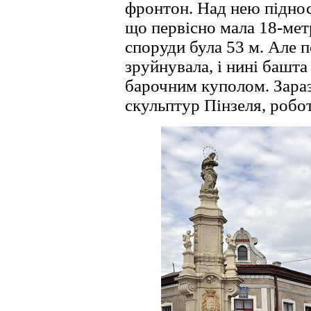
фронтон. Над нею піднос
що первісно мала 18-мет
споруди була 53 м. Але 
зруйнувала, і нині башт
барочним куполом. Зара
скульптур Пінзеля, робо