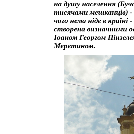
на душу населення (Буч
тисячами мешканців) - з
чого нема ніде в країні
створена визначними 
Іоаном Георгом Пінзел
Меретином.