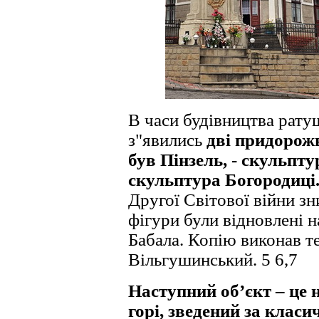
В часи будівництва ратуш
з"явились
дві придорожн
був Пінзель, - скульпт
скульптура Богородиці
Другої Світової війни зн
фігури були відновлені 
Бабала. Копію виконав т
Вільгушинський. 5 6,7
Наступний об’єкт – це 
горі, зведений за класи