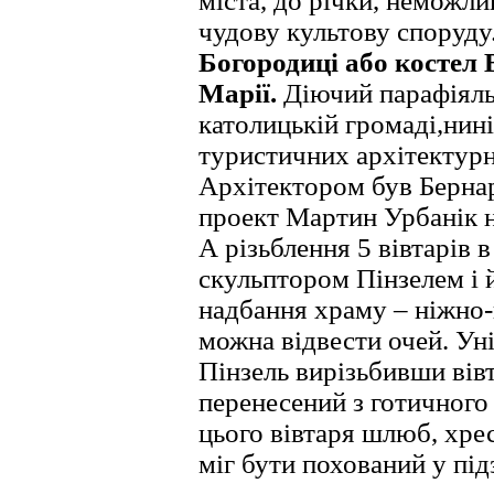
міста, до річки, неможли
чудову культову споруду
Богородиці або костел 
Марії.
Діючий парафіяль
католицькій громаді,нині
туристичних архітектурни
Архітектором був Бернар
проект Мартин Урбанік н
А різьблення 5 вівтарів 
скульптором Пінзелем і 
надбання храму – ніжно-
можна відвести очей. Унік
Пінзель вирізьбивши вів
перенесений з готичного
цього вівтаря шлюб, хре
міг бути похований у під