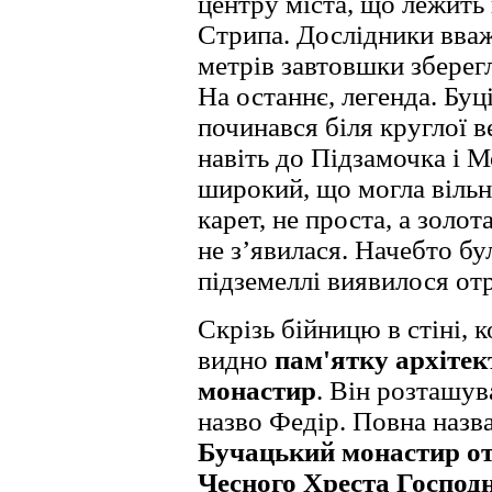
центру міста, що лежить
Стрипа. Дослідники вваж
метрів завтовшки зберегл
На останнє, легенда. Буц
починався біля круглої веж
навіть до Підзамочка і М
широкий, що могла вільн
карет, не проста, а золот
не з’явилася. Начебто бу
підземеллі виявилося от
Скрізь бійницю в стіні, к
видно
пам'ятку архітек
монастир
. Він розташув
назво Федір. Повна назва
Бучацький монастир от
Чесного Хреста Господн