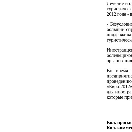
Лечение и о
туристическ
2012 года -
- Безуслов
больший спр
поддерживат
туристическ
Иностранце
болельщико
организаци
Во время 
предприяти
проведени
«Евро-2012»
для иностра
которые пр
Кол. просм
Кол. комме