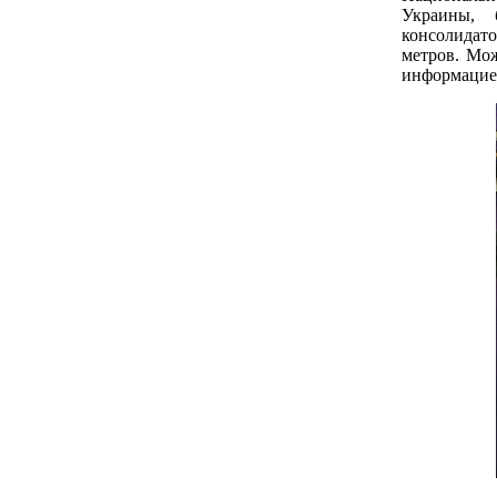
Украины, 
консолидат
метров. Мож
информацие