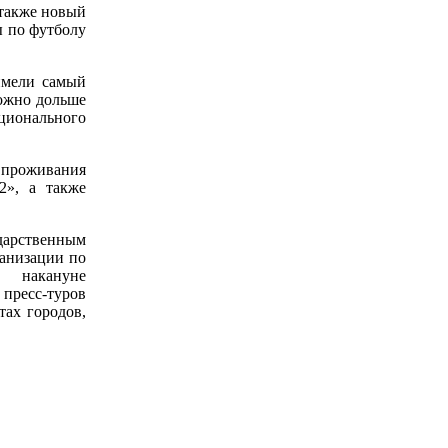
 также новый
ы по футболу
имели самый
можно дольше
ационального
 проживания
2», а также
арственным
анизации по
й накануне
 пресс-туров
тах городов,