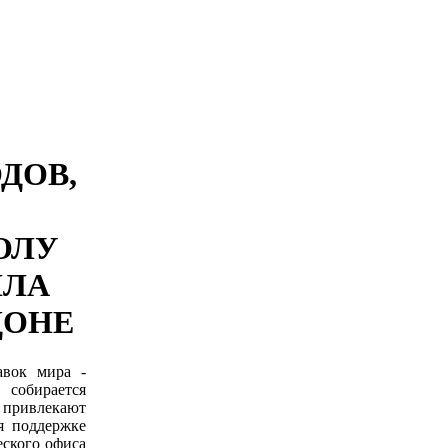
ДОВ,
ОЛУ
ИЛА
ДОНЕ
авок мира -
собирается
м привлекают
ря поддержке
еского офиса