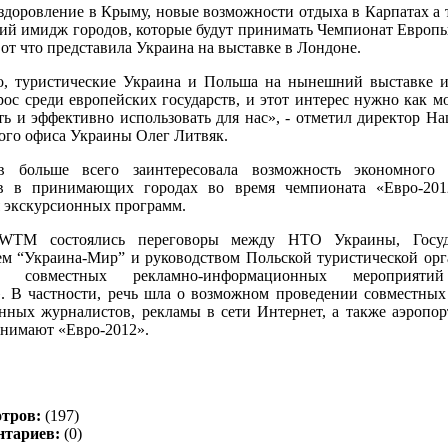
здоровление в Крыму, новые возможности отдыха в Карпатах а
ий имидж городов, которые будут принимать Чемпионат Европ
 вот что представила Украина на выставке в Лондоне.
но, туристические Украина и Польша на нынешний выставке 
ос среди европейских государств, и этот интерес нужно как 
ь и эффективно использовать для нас», - отметил директор Н
ого офиса Украины Олег Литвяк.
в больше всего заинтересовала возможность экономного
в в принимающих городах во время чемпионата «Евро-201
я экскурсионных программ.
WTM состоялись переговоры между НТО Украины, Госуд
ем “Украина-Мир” и руководством Польской туристической орг
ю совместных рекламно-информационных мероприяти
. В частности, речь шла о возможном проведении совместных
нных журналистов, рекламы в сети Интернет, а также аэропор
инимают «Евро-2012».
отров:
(197)
нтариев:
(0)