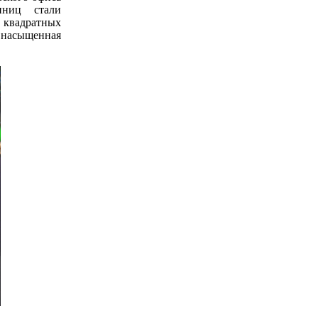
иниц стали
 квадратных
и насыщенная