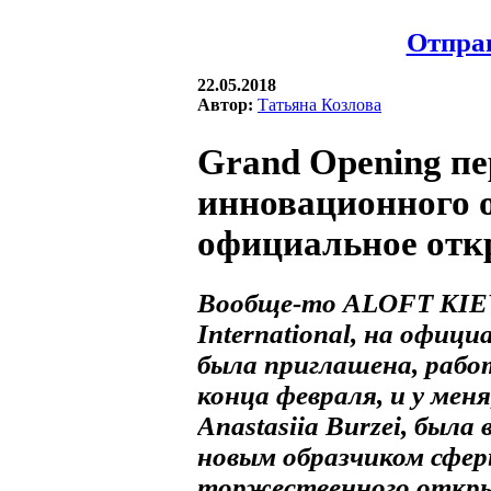
Отправ
22.05.2018
Автор:
Татьяна Козлова
Grand Opening пе
инновационного о
официальное откр
Вообще-то ALOFT KIEV
International, на офиц
была приглашена, рабо
конца февраля, и у мен
Anastasiia Burzei, был
новым образчиком сфер
торжественного откр