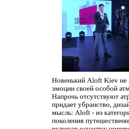
Новенький Aloft Kiev не
эмоции своей особой ат
Напрочь отсутствуют ат
придает убранство, диза
мысль: Aloft - из катего
поколения путешественн
включая оснастку номеро