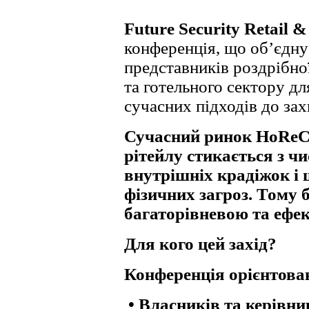
Future Security Retail
конференція, що об’єднує
представників роздрібної
та готельного сектору д
сучасних підходів до зах
Сучасний ринок HoReCa 
рітейлу стикається з ч
внутрішніх крадіжок і 
фізичних загроз. Тому 
багаторівневою та ефе
Для кого цей захід?
Конференція орієнтова
•
Власників та керівник