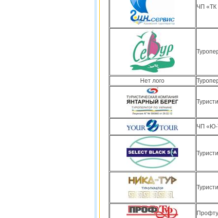
ЧП «ТК
Туропер
Нет лого
Туропе
Турист
ЧП «Ю-Т
Туристи
Туристи
Профту