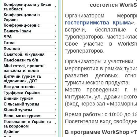
состоится Work
Конференц-зали у Києві
та області
Конференц-зали в
Организатором меро
Україні
гостеприимства Крыма
»
.
Конференц-сервіс
встречи, бесплатные
Банкетні зали
туроператоров, мастер-кл
SPA
Готелі
Свое участие в WorkSh
Хостели
туроператоров.
Санаторії, лікування
Пансіонати та б/в
Организаторы и участники
Міні готелі, приватні
мероприятия в рамках тури
пансіонати, вілли
развития деловых отн
Дитячий туризм та
відпочинок, ДОТ
туристического продукта.
Все для готелів
Место проведения: г. Я
Турфірми України
Интурист», ул. Дражинского
Винний туризм
(вход через зал «Мраморны
Сільський туризм
Кінний туризм
Время работы: с 10:00 до 1
Вело, мото туризм
Посетителям вход свободн
Полювання в Україні та
за кордоном
В программе WorkShop «
Дайвінг