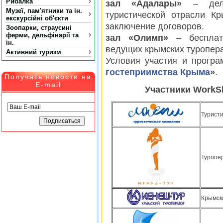
Рибалка
зал «Адалары»
– дело
Музеї, пам'ятники та ін.
туристической отрасли Кр
екскурсійні об'єкти
заключение договоров.
Зоопарки, страусині
ферми, дельфінарії та
зал «Олимп»
– бесплат
ін.
ведущих крымских туропер
Активний туризм
Условия участия и прогр
гостеприимства Крыма
»
.
Получать новости на
E-mail
Участники Work
Турист
Туропер
Крымск