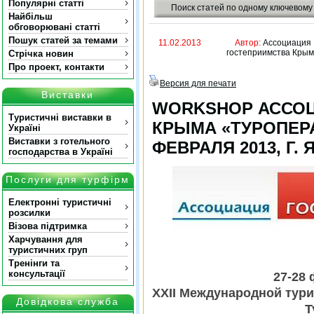
Популярні статті
Поиск статей по одному ключевому
Найбільш
обговорювані статті
Пошук статей за темами
11.02.2013
Автор:
Ассоциация
гостеприимства Кры
Стрічка новин
Про проект, контакти
Версия для печати
Виставки
WORKSHOP АССОЦ
Туристичні виставки в
КРЫМА «ТУРОПЕРА
Україні
Виставки з готельного
ФЕВРАЛЯ 2013, Г. 
господарства в Україні
Послуги для турфірм
Електронні туристичні
розсилки
Візова підтримка
Харчування для
туристичних груп
Тренінги та
консультації
27-28
XXII Международной тури
Довідкова служба
Т