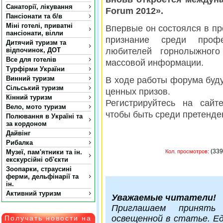
Санаторії, лікування
Forum 2012».
Пансіонати та б/в
Міні готелі, приватні
Впервые он состоялся в пр
пансіонати, вілли
признание среди профе
Дитячий туризм та
відпочинок, ДОТ
любителей горнолыжного
Все для готелів
массовой информации.
Турфірми України
Винний туризм
В ходе работы форума буд
Сільський туризм
ценных призов.
Кінний туризм
Регистрируйтесь на сай
Вело, мото туризм
чтобы быть среди претенде
Полювання в Україні та
за кордоном
Дайвінг
Рибалка
(
Музеї, пам'ятники та ін.
Кол. просмотров:
екскурсійні об'єкти
Зоопарки, страусині
ферми, дельфінарії та
ін.
Активний туризм
Уважаемые читатели!
Приглашаем принять
освещенной в статье. Е
Получать новости на