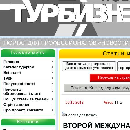
ПОРТАЛ ДЛЯ ПРОФЕССИОНАЛОВ «НОВОСТИ
Головне меню
Статьи 
Головна
Все статьи:
сортировка по
Каталог турфірм
дате выхода (по умолчанию)
сортир
Всі статті
Переход на стран
Тури
Популярні статті
Поиск статей по одному ключевому
Найбільш
обговорювані статті
Пошук статей за темами
03.10.2012
Автор:
НТБ
Стрічка новин
Про проект, контакти
Версия для печати
Виставки
ВТОРОЙ МЕЖДУН