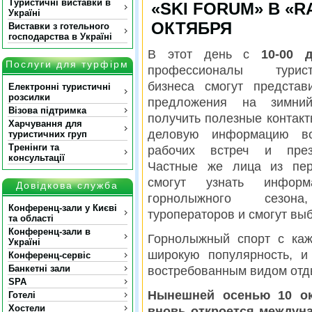
Туристичні виставки в
«SKI FORUM» В «R
Україні
ОКТЯБРЯ
Виставки з готельного
господарства в Україні
В этот день с
10-00 
Послуги для турфірм
профессионалы туристи
бизнеса смогут представ
Електронні туристичні
розсилки
предложения на зимний
Візова підтримка
получить полезные контакт
Харчування для
деловую информацию в
туристичних груп
Тренінги та
рабочих встреч и презе
консультації
Частные же лица из пер
смогут узнать инфор
Довідкова служба
горнолыжного сезона
Конференц-зали у Києві
туроператоров и смогут вы
та області
Конференц-зали в
Горнолыжный спорт с каж
Україні
широкую популярность, и
Конференц-сервіс
Банкетні зали
востребованным видом отд
SPA
Нынешней осенью 10 ок
Готелі
Хостели
вновь откроется междун