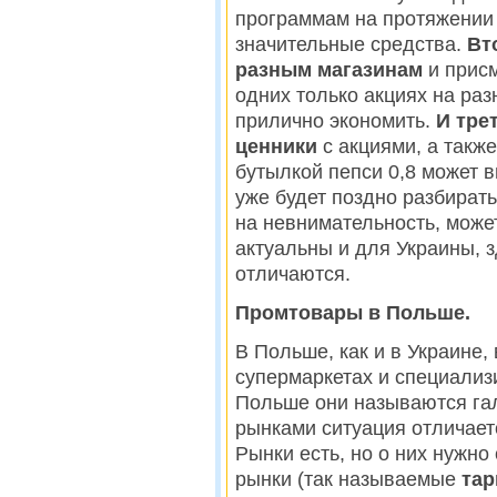
программам на протяжении 
значительные средства.
Вто
разным магазинам
и присм
одних только акциях на ра
прилично экономить.
И тре
ценники
с акциями, а также
бутылкой пепси 0,8 может в
уже будет поздно разбират
на невнимательность, может
актуальны и для Украины, 
отличаются.
Промтовары в Польше.
В Польше, как и в Украине
супермаркетах и специализ
Польше они называются гале
рынками ситуация отличае
Рынки есть, но о них нужно
рынки (так называемые
тар