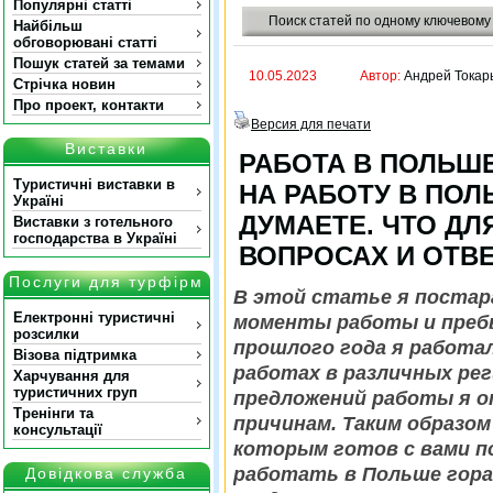
Популярні статті
Поиск статей по одному ключевому
Найбільш
обговорювані статті
Пошук статей за темами
10.05.2023
Автор:
Андрей Токар
Стрічка новин
Про проект, контакти
Версия для печати
Виставки
РАБОТА В ПОЛЬШЕ
Туристичні виставки в
НА РАБОТУ В ПО
Україні
ДУМАЕТЕ. ЧТО ДЛ
Виставки з готельного
господарства в Україні
ВОПРОСАХ И ОТВ
Послуги для турфірм
В этой статье я постар
Електронні туристичні
моменты работы и пребы
розсилки
прошлого года я работа
Візова підтримка
работах в различных рег
Харчування для
туристичних груп
предложений работы я о
Тренінги та
причинам. Таким образом
консультації
которым готов с вами по
работать в Польше гора
Довідкова служба