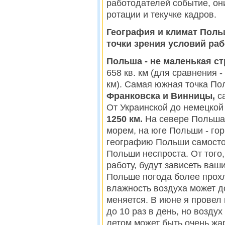
работодателей событие, он
ротации и текучке кадров.
География и климат Поль
точки зрения условий раб
Польша - не маленькая ст
658 кв. км (для сравнения 
км). Самая южная точка По
Франковска и Винницы,
с
От Украинской до немецко
1250 км.
На севере Польша
морем, на юге Польши - го
географию Польши самосто
Польши неспроста. От того
работу, будут зависеть ваш
Польше погода более прохл
влажность воздуха может д
меняется. В июне я провел
до 10 раз в день, но возду
летом может быть очень жа