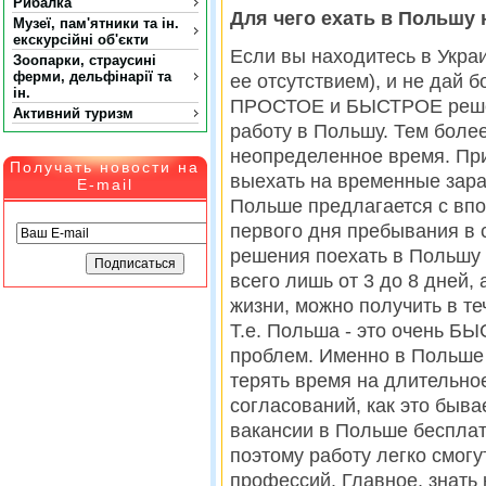
Рибалка
Для чего ехать в Польшу 
Музеї, пам'ятники та ін.
екскурсійні об'єкти
Если вы находитесь в Украи
Зоопарки, страусині
ферми, дельфінарії та
ее отсутствием), и не дай б
ін.
ПРОСТОЕ и БЫСТРОЕ решени
Активний туризм
работу в Польшу. Тем более
неопределенное время. При
Получать новости на
выехать на временные зара
E-mail
Польше предлагается с вп
первого дня пребывания в 
решения поехать в Польшу 
всего лишь от 3 до 8 дней,
жизни, можно получить в те
Т.е. Польша - это очень 
проблем. Именно в Польше 
терять время на длительно
согласований, как это бывае
вакансии в Польше бесплат
поэтому работу легко смогу
профессий. Главное, знать к