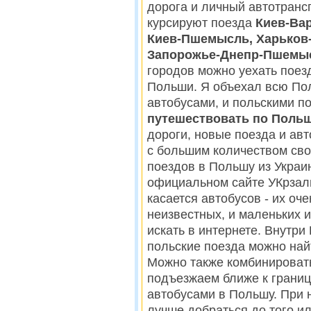
дорога и личный автотрансп
курсируют поезда
Киев-Вар
Киев-Пшемысль, Харьков
Запорожье-Днепр-Пшемы
городов можно уехать поез
Польши. Я объехал всю Пол
автобусами, и польскими по
путешествовать по Польш
дороги, новые поезда и авт
с большим количеством сво
поездов в Польшу из Украи
официальном сайте УКрза
касается автобусов - их оче
неизвестных, и маленьких 
искать в интернете. Внутр
польские поезда можно най
Можно также комбинировать
подъезжаем ближе к границе
автобусами в Польшу. При 
лучше добраться до того и