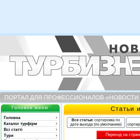
ПОРТАЛ ДЛЯ ПРОФЕССИОНАЛОВ «НОВОСТИ
Головне меню
Статьи 
Головна
Все статьи:
сортировка по
Каталог турфірм
дате выхода (по умолчанию)
сортир
Всі статті
Переход на стран
Тури