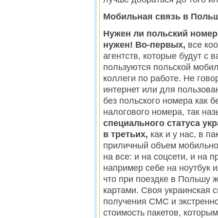
Мобильная связь в Польш
Нужен ли польский номер
нужен!
Во-первых,
все ко
агентств, которые будут с 
пользуются польской мобил
коллеги по работе. Не гово
интернет или для пользова
без польского номера как б
налогового номера, так на
специального статуса ук
в третьих,
как и у нас, в п
приличный объем мобильног
на все: и на соцсети, и на 
например себе на ноутбук 
что при поездке в Польшу 
картами. Своя украинская 
получения СМС и экстренно
стоимость пакетов, которы