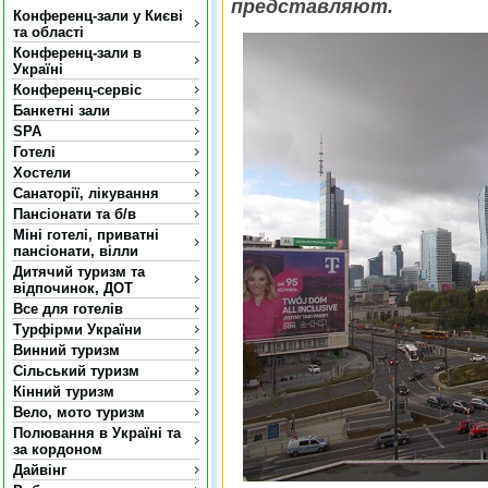
представляют.
Конференц-зали у Києві
та області
Конференц-зали в
Україні
Конференц-сервіс
Банкетні зали
SPA
Готелі
Хостели
Санаторії, лікування
Пансіонати та б/в
Міні готелі, приватні
пансіонати, вілли
Дитячий туризм та
відпочинок, ДОТ
Все для готелів
Турфірми України
Винний туризм
Сільський туризм
Кінний туризм
Вело, мото туризм
Полювання в Україні та
за кордоном
Дайвінг